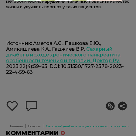
метаболических нарушений и значимо повысить качество
жизни и улучшить прогноз у таких пациентов.
Источник: Аметов А.С., Пашкова Е.Ю.,
Амикишиева К.А., Гаджиев В.Р.
Сахарный
диабет в исходе хронического панкреатита:
особенности течения и терапии. Доктор.Ру.
2023;22(4):59–63. DOI: 10.31550/1727-2378-2023-
22-4-59-63
добавить
оставить
себе
комментарий
в
избранное
Главная
Новости
Сахарный диабет в исходе хронического панкреатита
КОММЕНТАРИИ
0