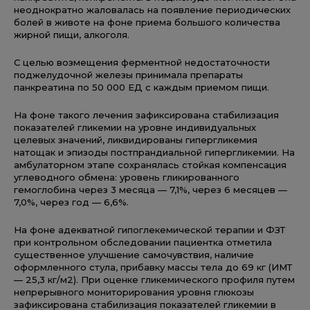
неоднократно жаловалась на появление периодических
болей в животе на фоне приема большого количества
жирной пищи, алкоголя.
С целью возмещения ферментной недостаточности
поджелудочной железы принимала препараты
панкреатина по 50 000 ЕД с каждым приемом пищи.
На фоне такого лечения зафиксирована стабилизация
показателей гликемии на уровне индивидуальных
целевых значений, ликвидированы гипергликемия
натощак и эпизоды постпрандиальной гипергликемии. На
амбулаторном этапе сохранялась стойкая компенсация
углеводного обмена: уровень гликированного
гемоглобина через 3 месяца — 7,1%, через 6 месяцев —
7,0%, через год — 6,6%.
На фоне адекватной гипоглекемической терапии и ФЗТ
при контрольном обследовании пациентка отметила
существенное улучшение самочувствия, наличие
оформленного стула, прибавку массы тела до 69 кг (ИМТ
— 25,3 кг/м2). При оценке гликемического профиля путем
непрерывного мониторирования уровня глюкозы
зафиксирована стабилизация показателей гликемии в