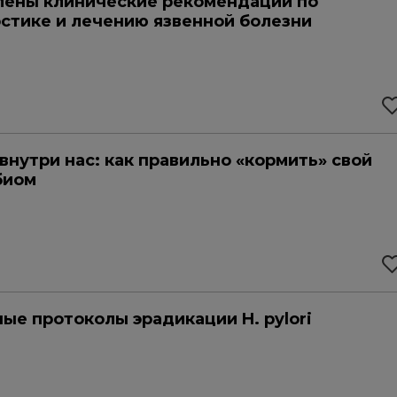
ены клинические рекомендации по
стике и лечению язвенной болезни
внутри нас: как правильно «кормить» свой
биом
ые протоколы эрадикации H. pylori