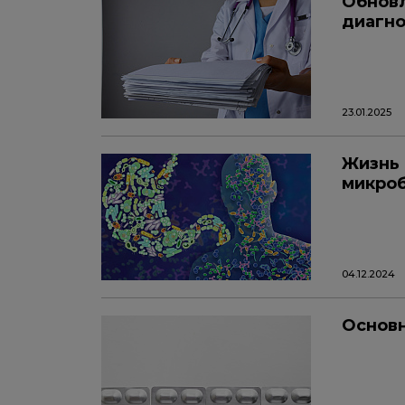
Обновл
диагно
23.01.2025
Жизнь 
микро
04.12.2024
Основн