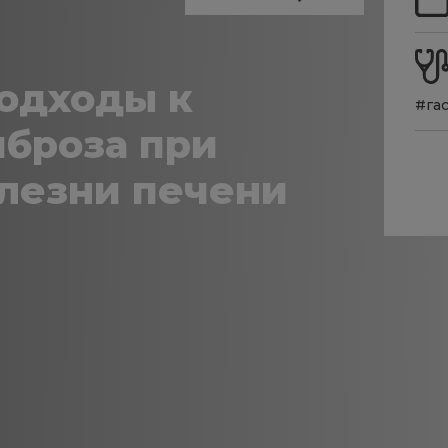
одходы к
#га
иброза при
лезни печени