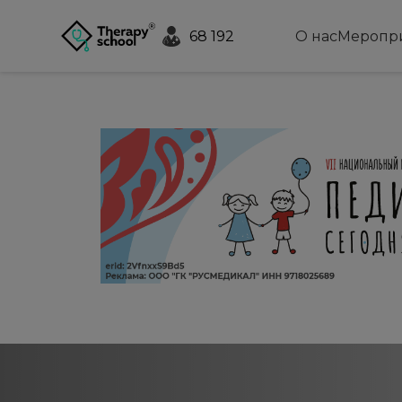
68 192
О нас
Меропр