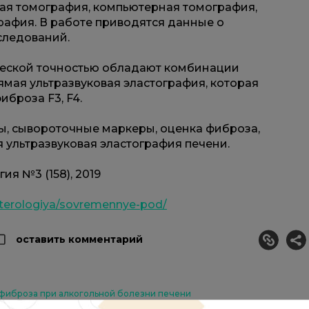
ая томография, компьютерная томография,
рафия. В работе приводятся данные о
следований.
еской точностью обладают комбинации
ямая ультразвуковая эластография, которая
броза F3, F4.
, сывороточные маркеры, оценка фиброза,
 ультразвуковая эластография печени.
ия №3 (158), 2019
enterologiya/sovremennye-pod/
оставить комментарий
фиброза при алкогольной болезни печени