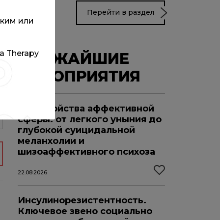
Перейти в раздел
ским или
та Therapy
БЛИЖАЙШИЕ
МЕРОПРИЯТИЯ
Расстройства аффективной
сферы: от легкого уныния до
глубокой суицидальной
меланхолии и
шизоаффективного психоза
22.08.2026
Инсулинорезистентность.
Ключевое звено социально