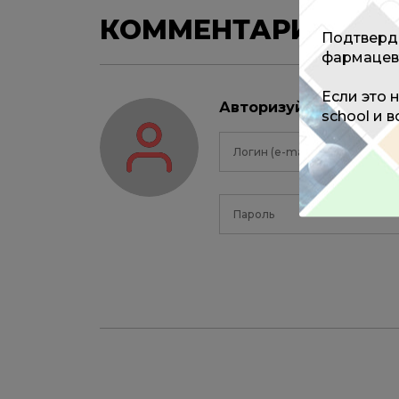
КОММЕНТАРИИ
0
Подтверди
фармацев
Если это 
Авторизуйтесь, чтоб
school и 