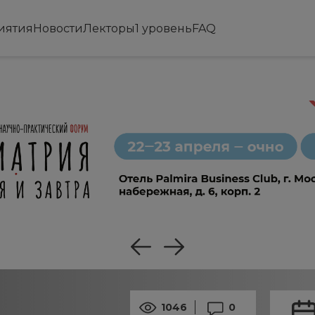
иятия
Новости
Лекторы
1 уровень
FAQ
1046
0