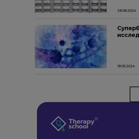
28.08.2024
Суперб
исслед
18.05.2024