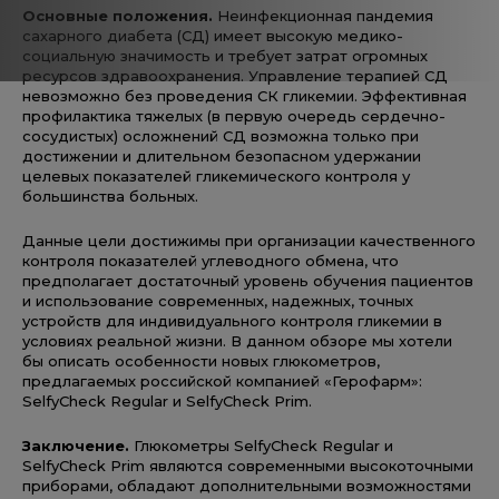
Основные положения.
Неинфекционная пандемия
сахарного диабета (СД) имеет высокую медико-
социальную значимость и требует затрат огромных
ресурсов здравоохранения. Управление терапией СД
невозможно без проведения СК гликемии. Эффективная
профилактика тяжелых (в первую очередь сердечно-
сосудистых) осложнений СД возможна только при
достижении и длительном безопасном удержании
целевых показателей гликемического контроля у
большинства больных.
Данные цели достижимы при организации качественного
контроля показателей углеводного обмена, что
предполагает достаточный уровень обучения пациентов
и использование современных, надежных, точных
устройств для индивидуального контроля гликемии в
условиях реальной жизни. В данном обзоре мы хотели
бы описать особенности новых глюкометров,
предлагаемых российской компанией «Герофарм»:
SelfyCheck Regular и SelfyCheck Prim.
Заключение.
Глюкометры SelfyCheck Regular и
SelfyCheck Prim являются современными высокоточными
приборами, обладают дополнительными возможностями