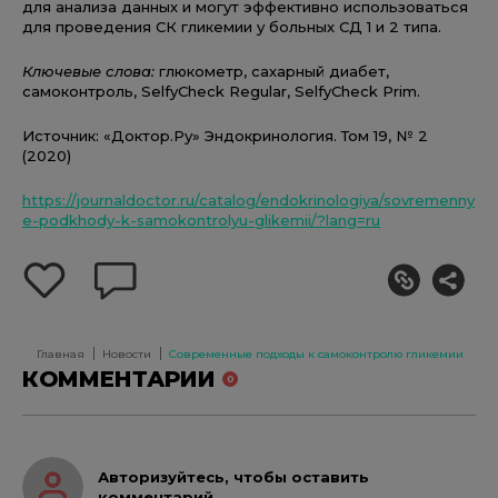
для анализа данных и могут эффективно использоваться
для проведения СК гликемии у больных СД 1 и 2 типа.
Ключевые слова:
глюкометр, сахарный диабет,
самоконтроль, SelfyCheck Regular, SelfyCheck Prim.
Источник: «Доктор.Ру» Эндокринология. Том 19, № 2
(2020)
https://journaldoctor.ru/catalog/endokrinologiya/sovremenny
e-podkhody-k-samokontrolyu-glikemii/?lang=ru
добавить
оставить
себе
комментарий
в
избранное
Главная
Новости
Современные подходы к самоконтролю гликемии
КОММЕНТАРИИ
0
Авторизуйтесь, чтобы оставить
комментарий