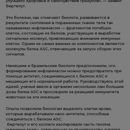
улучшило здоровье и самочувствие грызунов», — заявил
Бертелут.
Эти болезни, как отмечают биологи, развиваются в
результате скопления в пораженных тканях тела так
называемых инфламмасом — фрагментов погибших
клеток, состоящих из белков, участвующих в выработке
сигнальных молекул, привлекающих внимание иммунных
клеток. Одним из самых важных их компонентов являются
молекулы белка ASC, отвечающие за запуск сборки этих
сигналов.
Немецкие и бразильские биологи предположили, что
формирование инфламмасом можно предотвратить при
помощи антител, соединяющихся с белком ASC и
мешающих его нормальной работе. Руководствуясь этой
идеей, ученые ввели в организм нескольких лам большие
дозы белка ASC и проследили за реакцией иммунитета
животных на эти инъекции.
Опыты позволили биологам выделить клетки крови,
которые вырабатывали нано-антитела, способные
соединяться с белком ASC.
Бертелут и его коллеги изолировали часть генома
иммунных телец, отвечающую за производство антител,