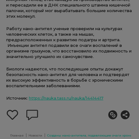
и пересадили ее в ДНК специального штамма кишечной
палочки, который мог вырабатывать большие количества
этих молекул.
Работу нано-антител ученые проверили на культурах
человеческих клеток, а также на мышах,
предрасположенных к развитию подагры и артрита.
Инъекции антител подавили все очаги воспалений в
организме грызунов, что восстановило их подвижность и
значительно улучшило их самочувствие.
Биологи надеются, что последующие опыты докажут
безопасность нано-антител для человека и подтвердят
их высокую эффективность в борьбе с хроническими
воспалительными заболеваниями.
Источник:
https://nauka.tass.ru/nauka/14414417
добавить
оставить
себе
комментарий
в
избранное
Главная
Новости
Созданы нано-антитела, подавляющие очаги хроничес