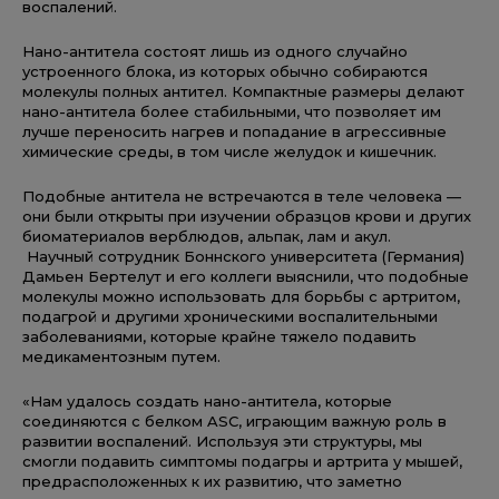
воспалений.
Нано-антитела состоят лишь из одного случайно
устроенного блока, из которых обычно собираются
молекулы полных антител. Компактные размеры делают
нано-антитела более стабильными, что позволяет им
лучше переносить нагрев и попадание в агрессивные
химические среды, в том числе желудок и кишечник.
Подобные антитела не встречаются в теле человека —
они были открыты при изучении образцов крови и других
биоматериалов верблюдов, альпак, лам и акул.
Научный сотрудник Боннского университета (Германия)
Дамьен Бертелут и его коллеги выяснили, что подобные
молекулы можно использовать для борьбы с артритом,
подагрой и другими хроническими воспалительными
заболеваниями, которые крайне тяжело подавить
медикаментозным путем.
«Нам удалось создать нано-антитела, которые
соединяются с белком ASC, играющим важную роль в
развитии воспалений. Используя эти структуры, мы
смогли подавить симптомы подагры и артрита у мышей,
предрасположенных к их развитию, что заметно