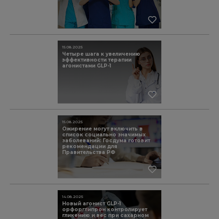
15.08.2025
Четыре шага к увеличению
эффективности терапии
агонистами GLP-1
15.08.2025
Ожирение могут включить в
список социально значимых
заболеваний: Госдума готовит
рекомендации для
Правительства РФ
14.08.2025
Новый агонист GLP-1
орфорглипрон контролирует
гликемию и вес при сахарном