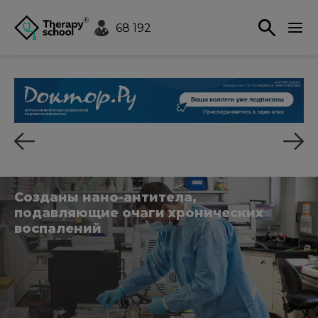
68 192
Созданы нано-антитела,
подавляющие очаги хронических
воспалений