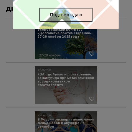
ДРУГИЕ МАТЕРИАЛЫ ПО ТЕМЕ
Подтверждаю
15.10.2025
Всероссийский конгресс
«Долголетие против старения»
27-28 ноября 2025 года
22.08.2025
FDA одобрило использование
семаглутида при метаболически
ассоциированном
стеатогепатите
22.08.2025
В России расширят полномочия
фельдшеров и акушерок с 1
сентября