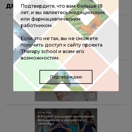
ДРУГИЕ МАТЕРИАЛЫ ПО ТЕМЕ
Подтвердите, что вам больше 18
лет, и вы являетесь медицинским
или фармацевтическим
15.10.2025
работником.
Всероссийский конгресс
«Долголетие против старения»
27-28 ноября 2025 года
Если это не так, вы не сможете
получить доступ к сайту проекта
Therapy school и всем его
возможностям.
22.08.2025
FDA одобрило использование
семаглутида при метаболически
Подтверждаю
ассоциированном
стеатогепатите
22.08.2025
В России расширят полномочия
фельдшеров и акушерок с 1
сентября