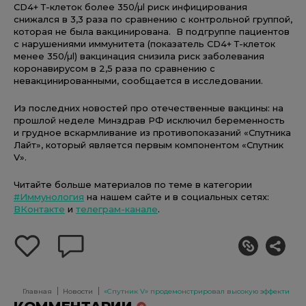
CD4+ Т-клеток более 350/µl риск инфицирования
снижался в 3,3 раза по сравнению с контрольной группой,
которая не была вакцинирована. В подгруппе пациентов
с нарушениями иммунитета (показатель CD4+ Т-клеток
менее 350/µl) вакцинация снизила риск заболевания
коронавирусом в 2,5 раза по сравнению с
невакцинированными, сообщается в исследовании.
Из последних новостей про отечественные вакцины: на
прошлой неделе Минздрав РФ исключил беременность
и грудное вскармливание из противопоказаний «Спутника
Лайт», который является первым компонентом «Спутник
V».
Читайте больше материалов по теме в категории
#Иммунология
на нашем сайте и в социальных сетях:
ВКонтакте
и
телеграм-канале
.
добавить
оставить
себе
комментарий
в
избранное
Главная
Новости
«Спутник V» продемонстрировал высокую эффективно