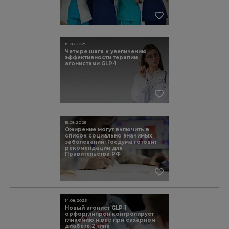
15.08.2025
Четыре шага к увеличению
эффективности терапии
агонистами GLP-1
15.08.2025
Ожирение могут включить в
список социально значимых
заболеваний: Госдума готовит
рекомендации для
Правительства РФ
14.08.2025
Новый агонист GLP-1
орфорглипрон контролирует
гликемию и вес при сахарном
диабете 2 типа