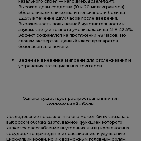
назального спрея — например,
вазегепант
).
Высокие дозы средства (10 и 20 миллиграммов)
обеспечивали снижение интенсивности боли на
22,5% в течение двух часов после введения.
Выраженность повышенной чувствительности к
звукам, свету и тошнота уменьшалась на 41,9-42,5%.
Эффект сохранялся на протяжении 48 часов. По
словам экспертов, данный класс препаратов
безопасен для печени.
Ведение дневника мигрени
для отслеживания и
устранения потенциальных триггеров.
Однако существует распространенный тип
«отложенной» боли
.
Исследование показало, что она может быть связана с
выбросом
оксида азота
, важной функцией которого
является расслабление внутренних мышц кровеносных
сосудов, что приводит к их расширению и улучшению
циркуляции крови, но и к возможным головным болям.