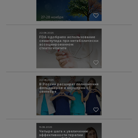
22.08.2025
FDA одобрило использование
семаглутида при метаболически
ассоциированном
стеатогепатите
22.08.2025
В России расширят полномочия
фельдшеров и акушерок с 1
сентября
15.08.2025
Четыре шага к увеличению
эффективности терапии