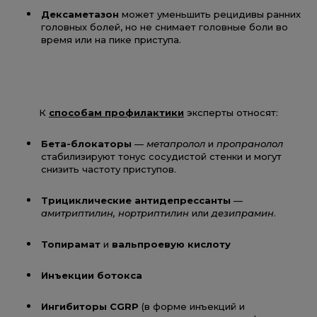
Дексаметазон
может уменьшить рецидивы ранних
головных болей, но не снимает головные боли во
время или на пике приступа.
К
способам профилактики
эксперты относят:
Бета-блокаторы
—
метапролол
и
пропранолол
стабилизируют тонус сосудистой стенки и могут
снизить частоту приступов.
Трициклические антидепрессанты
—
амитриптилин, нортриптилин
или
дезипрамин
.
Топирамат
и
вальпроевую кислоту
Инъекции ботокса
Ингибиторы CGRP
(в форме инъекций и