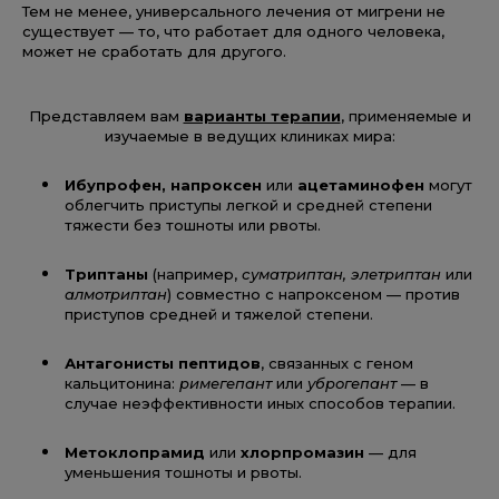
Тем не менее, универсального лечения от мигрени не
существует — то, что работает для одного человека,
может не сработать для другого.
Представляем вам
варианты терапии
, применяемые и
изучаемые в ведущих клиниках мира:
Ибупрофен, напроксен
или
ацетаминофен
могут
облегчить приступы легкой и средней степени
тяжести без тошноты или рвоты.
Триптаны
(например,
суматриптан, элетриптан
или
алмотриптан
) совместно с напроксеном — против
приступов средней и тяжелой степени.
Антагонисты пептидов
, связанных с геном
кальцитонина:
римегепант
или
уброгепант
— в
случае неэффективности иных способов терапии.
Метоклопрамид
или
хлорпромазин
— для
уменьшения тошноты и рвоты.