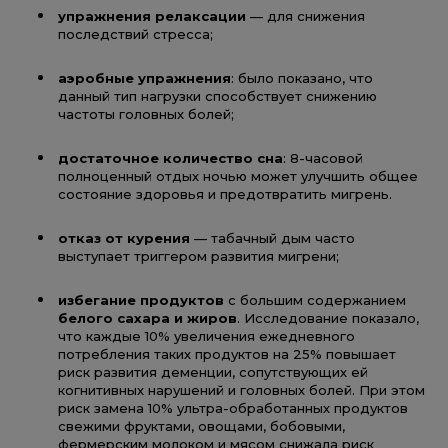
упражнения релаксации
— для снижения
последствий стресса;
аэробные упражнения
: было показано, что
данный тип нагрузки способствует снижению
частоты головных болей;
достаточное количество сна
: 8-часовой
полноценный отдых ночью может улучшить общее
состояние здоровья и предотвратить мигрень.
отказ от курения
— табачный дым часто
выступает триггером развития мигрени;
избегание продуктов
с большим содержанием
белого сахара и жиров
. Исследование показало,
что каждые 10% увеличения ежедневного
потребления таких продуктов на 25% повышает
риск развития деменции, сопутствующих ей
когнитивных нарушений и головных болей. При этом
риск замена 10% ультра-обработанных продуктов
свежими фруктами, овощами, бобовыми,
фермерским молоком и мясом снижала риск