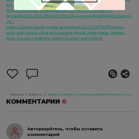
m/...
.
https://webcache.googleusercontent.com/search?
q=cache:bi2L3QG39GMJ:https://www.medicalnewstoday.co
m/...
.
https://www.news-medical.net/news/20220727/People-
who-eat-more-ultra-processed-foods-may-have-higher...
http://www.medlinks.ru/article.php?sid=101926
добавить
оставить
себе
комментарий
в
избранное
Главная
Новости
Терапия мигрени: успехи экспертов в России и мире
КОММЕНТАРИИ
0
Авторизуйтесь, чтобы оставить
комментарий