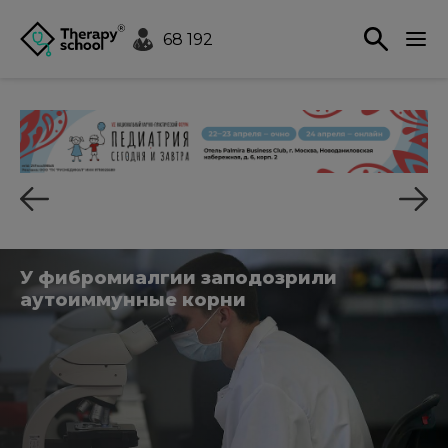
68 192
У фибромиалгии заподозрили
аутоиммунные корни