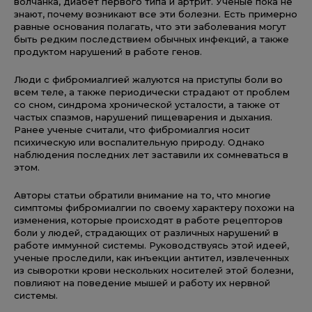
волчанка, диабет первого типа и артрит. Ученые пока не
знают, почему возникают все эти болезни. Есть примерно
равные основания полагать, что эти заболевания могут
быть редким последствием обычных инфекций, а также
продуктом нарушений в работе генов.
Люди с фибромиалгией жалуются на приступы боли во
всем теле, а также периодически страдают от проблем
со сном, синдрома хронической усталости, а также от
частых спазмов, нарушений пищеварения и дыхания.
Ранее ученые считали, что фибромиалгия носит
психическую или воспалительную природу. Однако
наблюдения последних лет заставили их сомневаться в
этом.
Авторы статьи обратили внимание на то, что многие
симптомы фибромиалгии по своему характеру похожи на
изменения, которые происходят в работе рецепторов
боли у людей, страдающих от различных нарушений в
работе иммунной системы. Руководствуясь этой идеей,
ученые проследили, как инъекции антител, извлеченных
из сыворотки крови нескольких носителей этой болезни,
повлияют на поведение мышей и работу их нервной
системы.