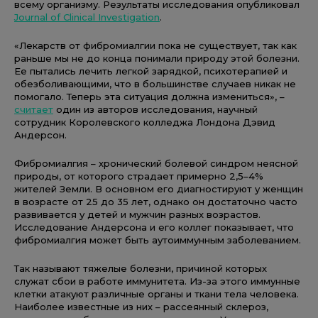
всему организму. Результаты исследования опубликовал
Journal of Clinical Investigation
.
«Лекарств от фибромиалгии пока не существует, так как
раньше мы не до конца понимали природу этой болезни.
Ее пытались лечить легкой зарядкой, психотерапией и
обезболивающими, что в большинстве случаев никак не
помогало. Теперь эта ситуация должна измениться», –
считает
один из авторов исследования, научный
сотрудник Королевского колледжа Лондона Дэвид
Андерсон.
Фибромиалгия – хронический болевой синдром неясной
природы, от которого страдает примерно 2,5–4%
жителей Земли. В основном его диагностируют у женщин
в возрасте от 25 до 35 лет, однако он достаточно часто
развивается у детей и мужчин разных возрастов.
Исследование Андерсона и его коллег показывает, что
фибромиалгия может быть аутоиммунным заболеванием.
Так называют тяжелые болезни, причиной которых
служат сбои в работе иммунитета. Из-за этого иммунные
клетки атакуют различные органы и ткани тела человека.
Наиболее известные из них – рассеянный склероз,