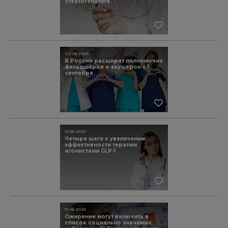
стеатогепатите
22.08.2025
В России расширят полномочия
фельдшеров и акушерок с 1
сентября
15.08.2025
Четыре шага к увеличению
эффективности терапии
агонистами GLP-1
15.08.2025
Ожирение могут включить в
список социально значимых