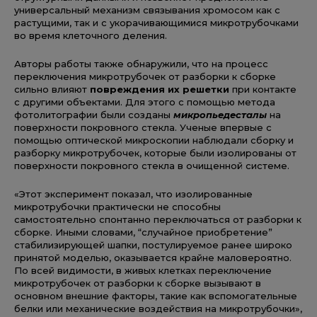
универсальный механизм связывания хромосом как с
растущими, так и с укорачивающимися микротрубочками
во время клеточного деления.
Авторы работы также обнаружили, что на процесс
переключения микротрубочек от разборки к сборке
сильно влияют
повреждения их решетки
при контакте
с другими объектами. Для этого с помощью метода
фотолитографии были созданы
микропьедесталы
на
поверхности покровного стекла. Ученые впервые с
помощью оптической микроскопии наблюдали сборку и
разборку микротрубочек, которые были изолированы от
поверхности покровного стекла в очищенной системе.
«Этот эксперимент показал, что изолированные
микротрубочки практически не способны
самостоятельно спонтанно переключаться от разборки к
сборке. Иными словами, “случайное приобретение”
стабилизирующей шапки, постулируемое ранее широко
принятой моделью, оказывается крайне маловероятно.
По всей видимости, в живых клетках переключение
микротрубочек от разборки к сборке вызывают в
основном внешние факторы, такие как вспомогательные
белки или механические воздействия на микротрубочки»,