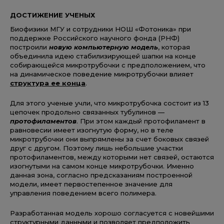
ДОСТИЖЕНИЕ УЧЕНЫХ
Биофизики МГУ и сотрудники НОШ «Фотоника» при
поддержке Российского научного фонда (РНФ)
построили
новую компьютерную модель
, которая
объединила идею стабилизирующей шапки на конце
собирающейся микротрубочки с предположением, что
на динамическое поведение микротрубочки влияет
структура ее конца
.
Для этого ученые учли, что микротрубочка состоит из 13
цепочек продольно связанных тубулинов —
протофиламентов
. При этом каждый протофиламент в
равновесии имеет изогнутую форму, но в теле
микротрубочки они выпрямлены за счет боковых связей
друг с другом. Поэтому лишь небольшие участки
протофиламентов, между которыми нет связей, остаются
изогнутыми на самом конце микротрубочки. Именно
данная зона, согласно предсказаниям построенной
модели, имеет первостепенное значение для
управления поведением всего полимера.
Разработанная модель хорошо согласуется с новейшими
структурными данными и позволяет предположить