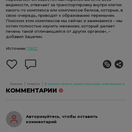
видимости, отвечает за транспортировку внутри клетки
какого-то комплекса или комплексов белков, которые, в
свою очередь, приводят к образованию перемычек.
Поиском этих комплексов мы сейчас и занимаемся – мы
хотим полностью изучить механизм, который делает
печень такой отличающейся от других органов», –
добавил Зацепин.
Источник:
ТАСС
добавить
оставить
себе
комментарий
в
избранное
Главная
Новости
В клетках печени нашли структуры, отвечающие за ф
КОММЕНТАРИИ
0
Авторизуйтесь, чтобы оставить
комментарий