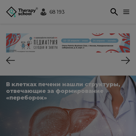
68 193
В клетках печени нашли структуры,
отвечающие за формирование
«переборок»