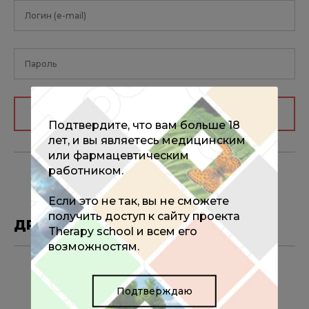
Авторизоваться
Подтвердите, что вам больше 18
лет, и вы являетесь медицинским
или фармацевтическим
работником.
Если это не так, вы не сможете
получить доступ к сайту проекта
ДРУГИЕ МАТЕРИАЛЫ ПО ТЕМЕ
Therapy school и всем его
возможностям.
15.10.2025
Всероссийский конгресс
«Долголетие против старения»
Подтверждаю
27-28 ноября 2025 года