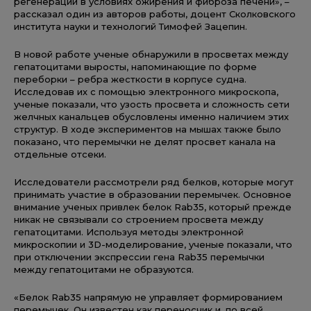
регенерации в условиях ожирения и фиброза печени», –
рассказал один из авторов работы, доцент Сколковского
института науки и технологий Тимофей Зацепин.
В новой работе ученые обнаружили в просветах между
гепатоцитами выросты, напоминающие по форме
переборки – ребра жесткости в корпусе судна.
Исследовав их с помощью электронного микроскопа,
ученые показали, что узость просвета и сложность сети
желчных канальцев обусловлены именно наличием этих
структур. В ходе экспериментов на мышах также было
показано, что перемычки не делят просвет канала на
отдельные отсеки.
Исследователи рассмотрели ряд белков, которые могут
принимать участие в образовании перемычек. Основное
внимание ученых привлек белок Rab35, который прежде
никак не связывали со строением просвета между
гепатоцитами. Используя методы электронной
микроскопии и 3D-моделирование, ученые показали, что
при отключении экспрессии гена Rab35 перемычки
между гепатоцитами не образуются.
«Белок Rab35 напрямую не управляет формированием
перемычек. Он известен как переносчик и, по всей