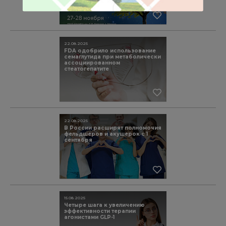
22.08.2025
FDA одобрило использование
семаглутида при метаболически
ассоциированном
стеатогепатите
22.08.2025
В России расширят полномочия
фельдшеров и акушерок с 1
сентября
15.08.2025
Четыре шага к увеличению
эффективности терапии
агонистами GLP-1