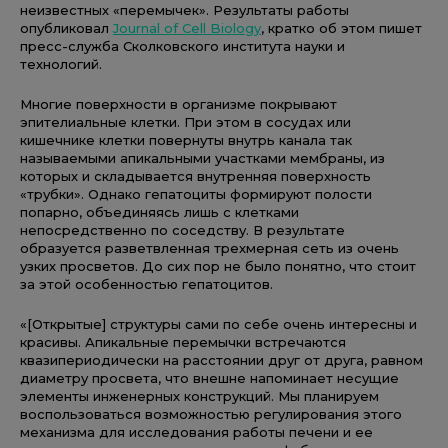
неизвестных «перемычек». Результаты работы
опубликовал
Journal of Cell Biology
, кратко об этом пишет
пресс-служба Сколковского института науки и
технологий.
Многие поверхности в организме покрывают
эпителиальные клетки. При этом в сосудах или
кишечнике клетки повернуты внутрь канала так
называемыми апикальными участками мембраны, из
которых и складывается внутренняя поверхность
«трубки». Однако гепатоциты формируют полости
попарно, объединяясь лишь с клетками
непосредственно по соседству. В результате
образуется разветвленная трехмерная сеть из очень
узких просветов. До сих пор не было понятно, что стоит
за этой особенностью гепатоцитов.
«[Открытые] структуры сами по себе очень интересны и
красивы. Апикальные перемычки встречаются
квазипериодически на расстоянии друг от друга, равном
диаметру просвета, что внешне напоминает несущие
элементы инженерных конструкций. Мы планируем
воспользоваться возможностью регулирования этого
механизма для исследования работы печени и ее