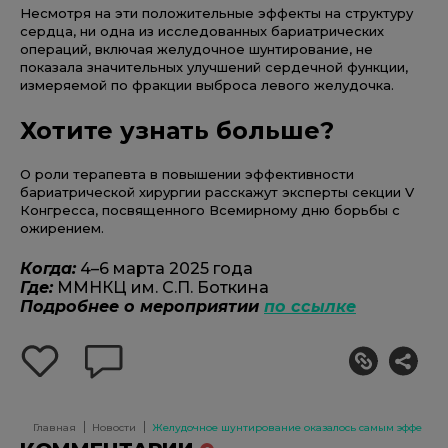
Несмотря на эти положительные эффекты на структуру
сердца, ни одна из исследованных бариатрических
операций, включая желудочное шунтирование, не
показала значительных улучшений сердечной функции,
измеряемой по фракции выброса левого желудочка.
Хотите узнать больше?
О роли терапевта в повышении эффективности
бариатрической хирургии расскажут эксперты секции V
Конгресса, посвященного Всемирному дню борьбы с
ожирением.
Когда:
4–6 марта 2025 года
Где:
ММНКЦ им. С.П. Боткина
Подробнее о мероприятии
по ссылке
добавить
оставить
себе
комментарий
в
избранное
Главная
Новости
Желудочное шунтирование оказалось самым эффектив