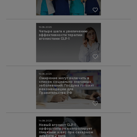
15.08.2025
Четыре шага к увеличению
эффективности терапии
агонистами GLP-1
15.08.2025
Ожирение могут включить в
список социально значимых
заболеваний: Госдума готовит
рекомендации для
Правительства РФ
14.08.2025
Новый агонист GLP-1
орфорглипрон контролирует
гликемию и вес при сахарном
диабете 2 типа