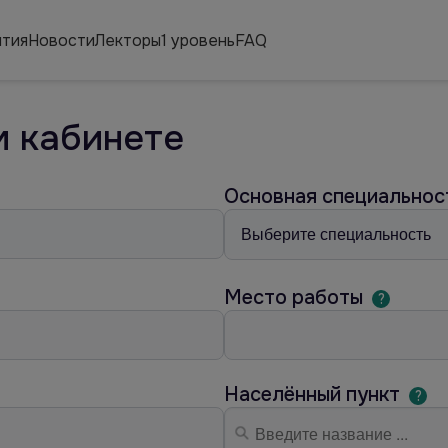
тия
Новости
Лекторы
1 уровень
FAQ
м кабинете
Основная специально
Место работы
?
Населённый пункт
?