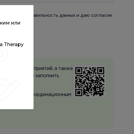
одтверждаю правильность данных и даю согласие
ским или
та Therapy
 и архиву мероприятий, а также
ого достаточно заполнить
редитованных Координационным