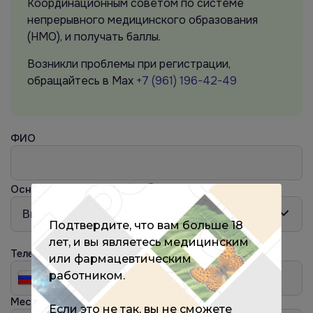
Координационным советом по системе
непрерывного медицинского образования
(НМО), и получать баллы.
Возникли проблемы при регистрации,
обращайтесь в Max
+7 (961) 196-42-49
ФИО
Основная специальность
?
Подтвердите, что вам больше 18
лет, и вы являетесь медицинским
Телефон
или фармацевтическим
работником.
Место работы
?
Если это не так, вы не сможете