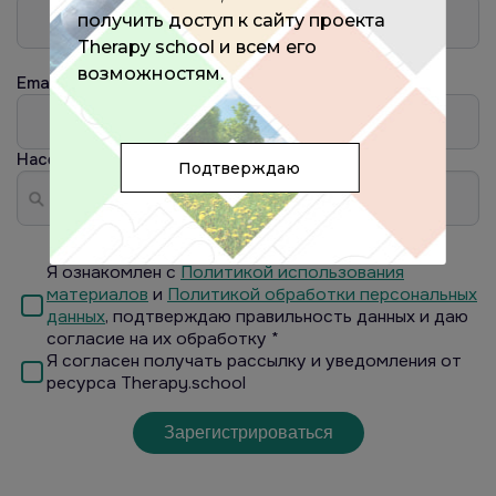
получить доступ к сайту проекта
Therapy school и всем его
возможностям.
Email
Населённый пункт
?
Подтверждаю
Я ознакомлен с
Политикой использования
материалов
и
Политикой обработки персональных
данных
, подтверждаю правильность данных и даю
согласие на их обработку *
Я согласен получать рассылку и уведомления от
ресурса Therapy.school
Зарегистрироваться