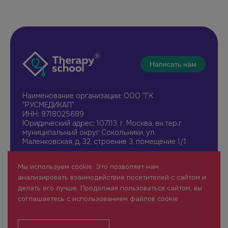
Написать нам
Наименование организации: ООО "ГК
"РУСМЕДИКАЛ"
ИНН: 9718025689
Юридический адрес: 107113, г. Москва, вн.тер.г.
муниципальный округ Сокольники, ул.
Маленковская, д. 32, строение 3, помещение 1/1
+7 961 196-42-49
Мы используем cookie. Это позволяет нам
therapy@rusmedical.ru
анализировать взаимодействие посетителей с сайтом и
О нас
Лекторы
делать его лучше. Продолжая пользоваться сайтом, вы
Мероприятия
Новости
соглашаетесь с использованием файлов cookie
1 уровень
FAQ
Пользовательское соглашение
Сайт для специалистов здравоохранения (18+)