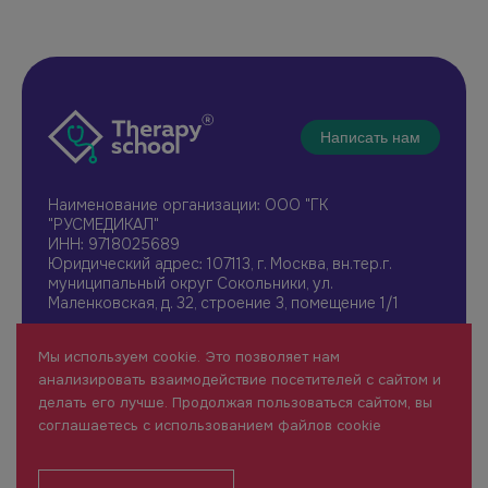
Написать нам
Наименование организации: ООО "ГК
"РУСМЕДИКАЛ"
ИНН: 9718025689
Юридический адрес: 107113, г. Москва, вн.тер.г.
муниципальный округ Сокольники, ул.
Маленковская, д. 32, строение 3, помещение 1/1
+7 961 196-42-49
Мы используем cookie. Это позволяет нам
therapy@rusmedical.ru
анализировать взаимодействие посетителей с сайтом и
О нас
Лекторы
делать его лучше. Продолжая пользоваться сайтом, вы
Мероприятия
Новости
соглашаетесь с использованием файлов cookie
1 уровень
FAQ
Пользовательское соглашение
Сайт для специалистов здравоохранения (18+)