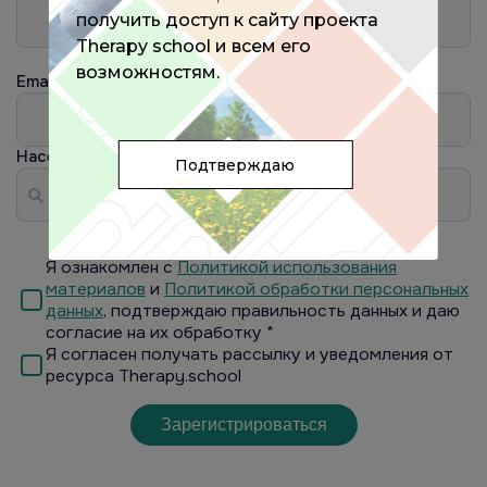
получить доступ к сайту проекта
Therapy school и всем его
возможностям.
Email
Населённый пункт
?
Подтверждаю
Я ознакомлен с
Политикой использования
материалов
и
Политикой обработки персональных
данных
, подтверждаю правильность данных и даю
согласие на их обработку *
Я согласен получать рассылку и уведомления от
ресурса Therapy.school
Зарегистрироваться