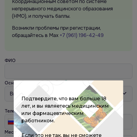
Координационным советом по системе
непрерывного медицинского образования
(НМО), и получать баллы.
Возникли проблемы при регистрации,
обращайтесь в Max
+7 (961) 196-42-49
ФИО
Основная специальность
?
Подтвердите, что вам больше 18
лет, и вы являетесь медицинским
Телефон
или фармацевтическим
работником.
Место работы
?
Если это не так, вы не сможете