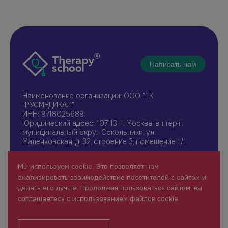
Написать нам
Наименование организации: ООО "ГК
"РУСМЕДИКАЛ"
ИНН: 9718025689
Юридический адрес: 107113, г. Москва, вн.тер.г.
муниципальный округ Сокольники, ул.
Маленковская, д. 32, строение 3, помещение 1/1
+7 961 196-42-49
Мы используем cookie. Это позволяет нам
therapy@rusmedical.ru
анализировать взаимодействие посетителей с сайтом и
О нас
Лекторы
делать его лучше. Продолжая пользоваться сайтом, вы
Мероприятия
Новости
соглашаетесь с использованием файлов cookie
1 уровень
FAQ
Пользовательское соглашение
Сайт для специалистов здравоохранения (18+)