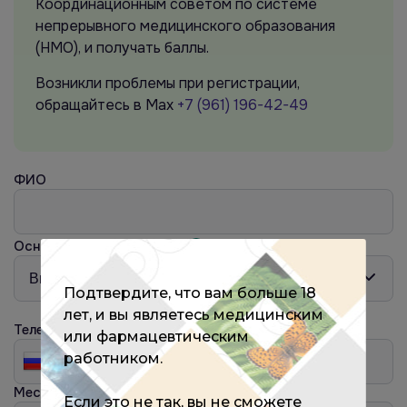
Координационным советом по системе
непрерывного медицинского образования
(НМО), и получать баллы.
Возникли проблемы при регистрации,
обращайтесь в Max
+7 (961) 196-42-49
ФИО
Основная специальность
?
Подтвердите, что вам больше 18
лет, и вы являетесь медицинским
Телефон
или фармацевтическим
работником.
Место работы
?
Если это не так, вы не сможете