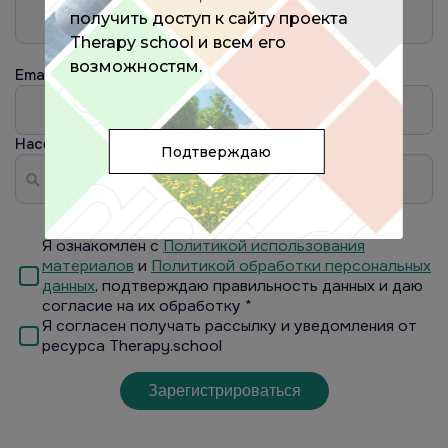
получить доступ к сайту проекта
Therapy school и всем его
возможностям.
Email
Населённый пункт
?
Подтверждаю
Я ознакомлен с
Политикой использования
материалов
и
Политикой обработки персональных
данных
, подтверждаю правильность данных и даю
согласие на их обработку *
Я согласен получать рассылку и уведомления от
ресурса Therapy.school
Зарегистрироваться