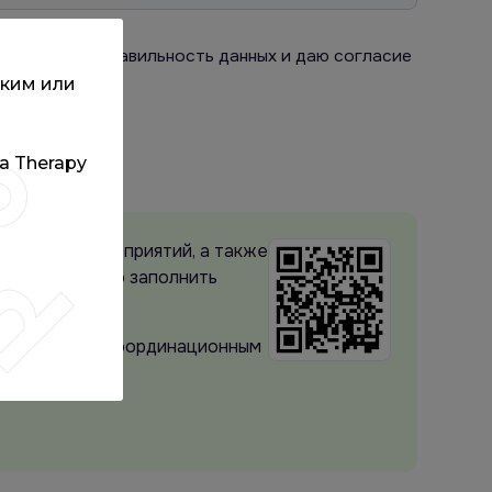
одтверждаю правильность данных и даю согласие
ским или
та Therapy
 и архиву мероприятий, а также
ого достаточно заполнить
редитованных Координационным