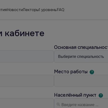
тия
Новости
Лекторы
1 уровень
FAQ
м кабинете
Основная специально
Место работы
?
Населённый пункт
?