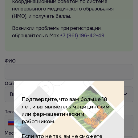
Координационным советом по системе
непрерывного медицинского образования
(НМО), и получать баллы.
Возникли проблемы при регистрации,
обращайтесь в Max
+7 (961) 196-42-49
ФИО
Основная специальность
?
Подтвердите, что вам больше 18
лет, и вы являетесь медицинским
Телефон
или фармацевтическим
работником.
Место работы
?
Если это не так, вы не сможете