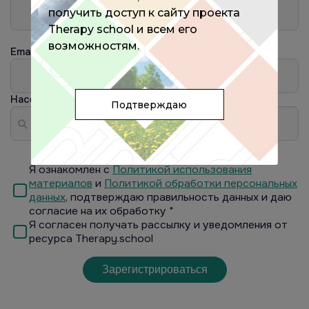
получить доступ к сайту проекта
Therapy school и всем его
возможностям.
Email
Населённый пункт
?
Подтверждаю
Я ознакомлен с
Политикой использования
материалов
и
Политикой обработки персональных
данных
, подтверждаю правильность данных и даю
согласие на их обработку *
Я согласен получать рассылку и уведомления от
ресурса Therapy.school
Зарегистрироваться