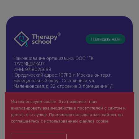
Написать нам
Наименование организации: ООО "ГК
"РУСМЕДИКАЛ"
ИНН: 9718025689
Юридический адрес: 107113, г. Москва, вн.тер.г.
муниципальный округ Сокольники, ул.
Маленковская, д. 32, строение 3, помещение 1/1
+7 961 196-42-49
Мы используем cookie. Это позволяет нам
therapy@rusmedical.ru
анализировать взаимодействие посетителей с сайтом и
О нас
Лекторы
делать его лучше. Продолжая пользоваться сайтом, вы
Мероприятия
Новости
соглашаетесь с использованием файлов cookie
1 уровень
FAQ
Пользовательское соглашение
Сайт для специалистов здравоохранения (18+)