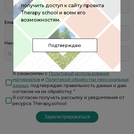
получить доступ к сайту проекта
Therapy school и всем его
возможностям.
Email
Населённый пункт
?
Подтверждаю
Я ознакомлен с
Политикой использования
материалов
и
Политикой обработки персональных
данных
, подтверждаю правильность данных и даю
согласие на их обработку *
Я согласен получать рассылку и уведомления от
ресурса Therapy.school
Зарегистрироваться