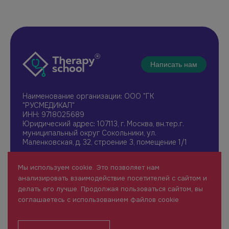
Написать нам
Наименование организации: ООО "ГК
"РУСМЕДИКАЛ"
ИНН: 9718025689
Юридический адрес: 107113, г. Москва, вн.тер.г.
муниципальный округ Сокольники, ул.
Маленковская, д. 32, строение 3, помещение 1/1
+7 961 196-42-49
Мы используем cookie. Это позволяет нам
therapy@rusmedical.ru
анализировать взаимодействие посетителей с сайтом и
О нас
Лекторы
делать его лучше. Продолжая пользоваться сайтом, вы
Мероприятия
Новости
соглашаетесь с использованием файлов cookie
1 уровень
FAQ
Пользовательское соглашение
Сайт для специалистов здравоохранения (18+)