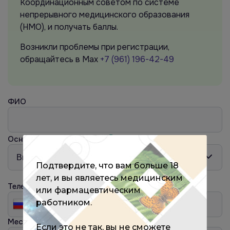
Координационным советом по системе
непрерывного медицинского образования
(НМО), и получать баллы.
Возникли проблемы при регистрации,
обращайтесь в Max
+7 (961) 196-42-49
ФИО
Основная специальность
?
Подтвердите, что вам больше 18
лет, и вы являетесь медицинским
Телефон
или фармацевтическим
работником.
Место работы
?
Если это не так, вы не сможете