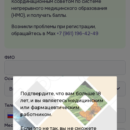
Координационным советом по системе
непрерывного медицинского образования
(НМО), и получать баллы.
Возникли проблемы при регистрации,
обращайтесь в Max
+7 (961) 196-42-49
ФИО
Основная специальность
?
Подтвердите, что вам больше 18
лет, и вы являетесь медицинским
Телефон
или фармацевтическим
работником.
Место работы
?
Если это не так, вы не сможете