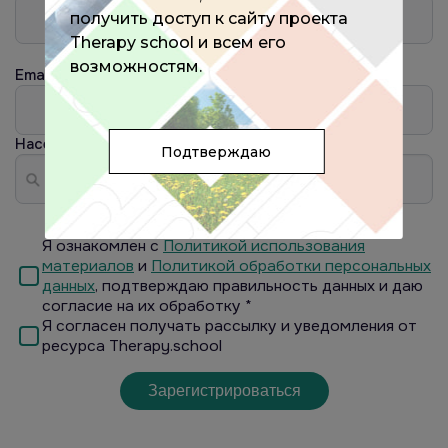
получить доступ к сайту проекта
Therapy school и всем его
возможностям.
Email
Населённый пункт
?
Подтверждаю
Я ознакомлен с
Политикой использования
материалов
и
Политикой обработки персональных
данных
, подтверждаю правильность данных и даю
согласие на их обработку *
Я согласен получать рассылку и уведомления от
ресурса Therapy.school
Зарегистрироваться