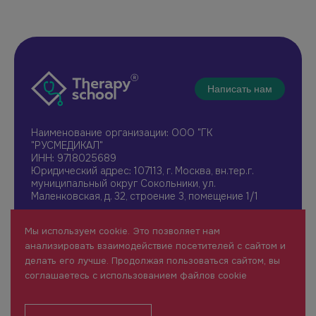
Написать нам
Наименование организации: ООО "ГК
"РУСМЕДИКАЛ"
ИНН: 9718025689
Юридический адрес: 107113, г. Москва, вн.тер.г.
муниципальный округ Сокольники, ул.
Маленковская, д. 32, строение 3, помещение 1/1
+7 961 196-42-49
Мы используем cookie. Это позволяет нам
therapy@rusmedical.ru
анализировать взаимодействие посетителей с сайтом и
О нас
Лекторы
делать его лучше. Продолжая пользоваться сайтом, вы
Мероприятия
Новости
соглашаетесь с использованием файлов cookie
1 уровень
FAQ
Пользовательское соглашение
Сайт для специалистов здравоохранения (18+)