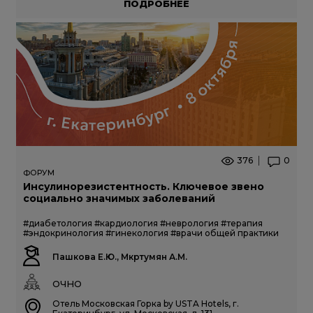
ПОДРОБНЕЕ
376
0
ФОРУМ
Инсулинорезистентность. Ключевое звено
социально значимых заболеваний
#диабетология
#кардиология
#неврология
#терапия
#эндокринология
#гинекология
#врачи общей практики
Пашкова Е.Ю., Мкртумян А.М.
ОЧНО
Отель Московская Горка by USTA Hotels, г.