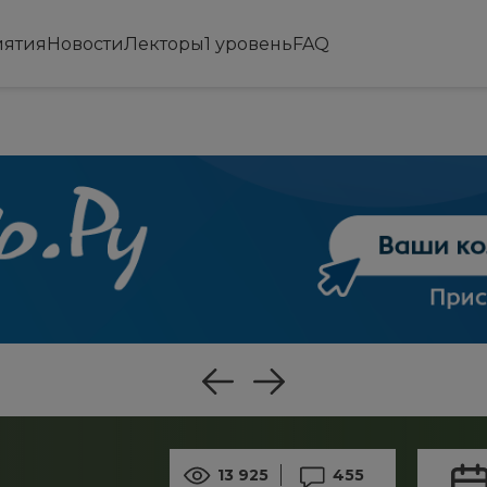
ятия
Новости
Лекторы
1 уровень
FAQ
13 925
455