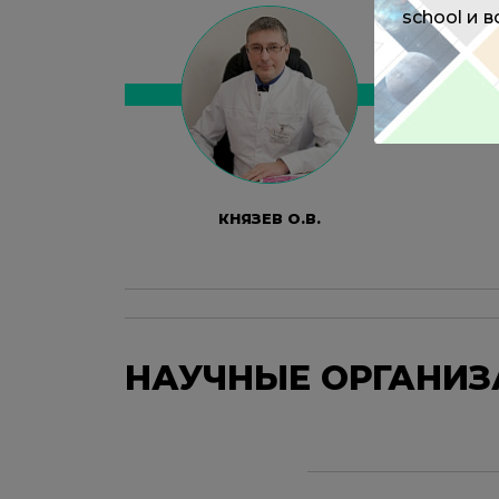
school и 
КНЯЗЕВ О.В.
НАУЧНЫЕ ОРГАНИ