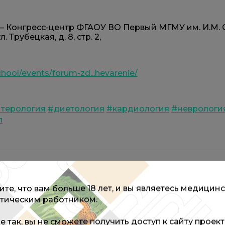
 Конгресс-центр ФГАОУ ВО Первый МГМУ им. И.М.
 Трубецкая, д. 8, стр. 2,
chool/events/forum-zd...hevarenie/
нтерология
#диетология
#кардиология
#неврологи
п
те, что вам больше 18 лет, и вы являетесь медицин
тическим работником.
не так, вы не сможете получить доступ к сайту проек