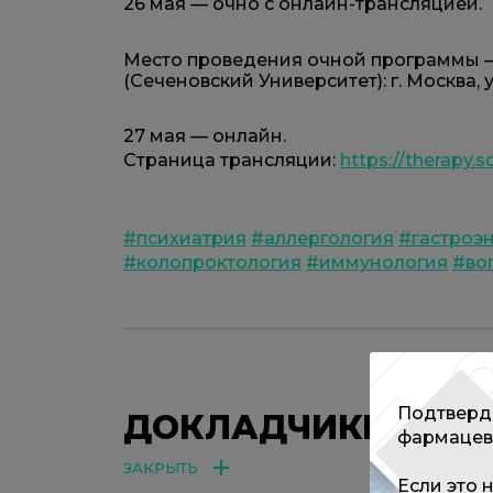
26 мая — очно с онлайн-трансляцией.
Место проведения очной программы —
(Сеченовский Университет): г. Москва, ул.
27 мая — онлайн.
Страница трансляции:
https://therapy.s
#психиатрия
#аллергология
#гастроэ
#колопроктология
#иммунология
#во
Подтверди
ДОКЛАДЧИКИ
фармацев
ЗАКРЫТЬ
Если это 