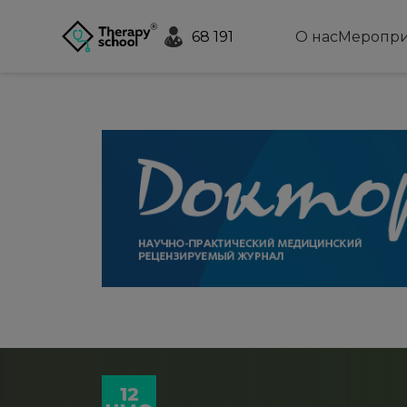
68 191
О нас
Меропри
12