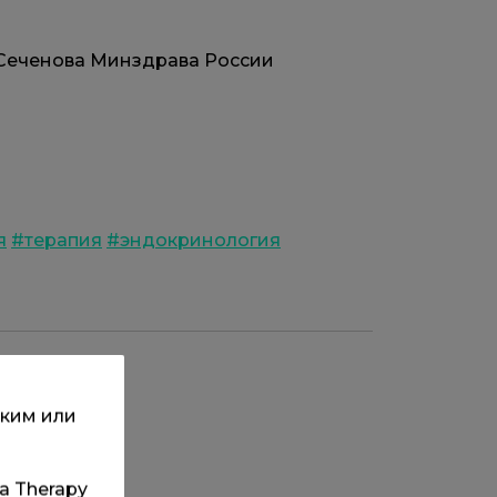
 Сеченова Минздрава России
я
#терапия
#эндокринология
ским или
та Therapy