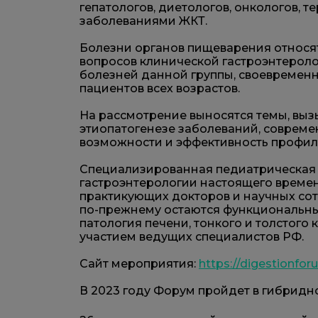
гепатологов, диетологов, онкологов, 
заболеваниями ЖКТ.
Болезни органов пищеварения относят
вопросов клинической гастроэнтероло
болезней данной группы, своевременн
пациентов всех возрастов.
На рассмотрение выносятся темы, вы
этиопатогенезе заболеваний, совреме
возможности и эффективность профил
Специализированная педиатрическая с
гастроэнтерологии настоящего времен
практикующих докторов и научных со
по-прежнему остаются функциональные
патология печени, тонкого и толстог
участием ведущих специалистов РФ.
Сайт мероприятия:
https://digestionfor
В 2023 году Форум пройдет в гибридн