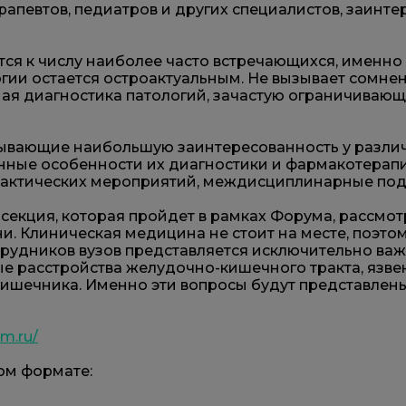
терапевтов, педиатров и других специалистов, заин
ся к числу наиболее часто встречающихся, именно
гии остается остроактуальным. Не вызывает сомн
ая диагностика патологий, зачастую ограничивающ
зывающие наибольшую заинтересованность у различ
нные особенности их диагностики и фармакотерапи
актических мероприятий, междисциплинарные под
екция, которая пройдет в рамках Форума, рассмо
и. Клиническая медицина не стоит на месте, поэто
трудников вузов представляется исключительно в
 расстройства желудочно-кишечного тракта, язвен
о кишечника. Именно эти вопросы будут представле
um.ru/
ом формате: