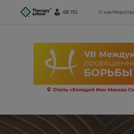
68 192
О нас
Меропр