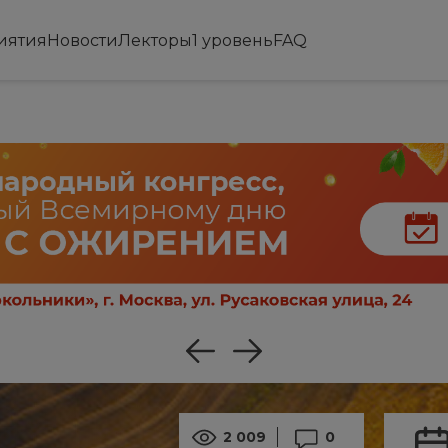
иятия
Новости
Лекторы
1 уровень
FAQ
2 009
0