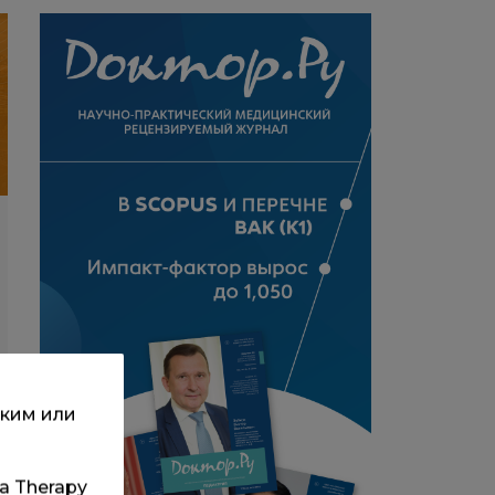
ским или
та Therapy