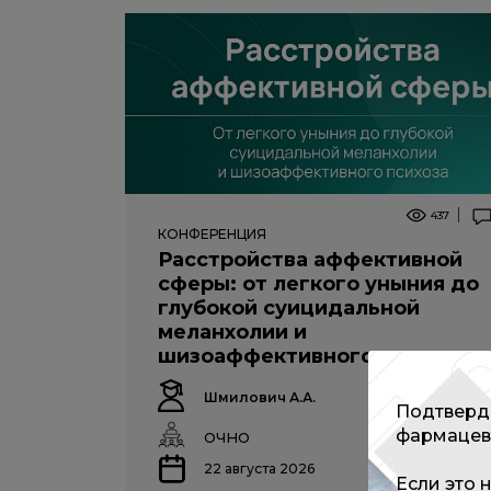
437
КОНФЕРЕНЦИЯ
Расстройства аффективной
сферы: от легкого уныния до
глубокой суицидальной
меланхолии и
шизоаффективного психоза
Шмилович А.А.
Подтверди
фармацев
ОЧНО
22 августа 2026
Если это 