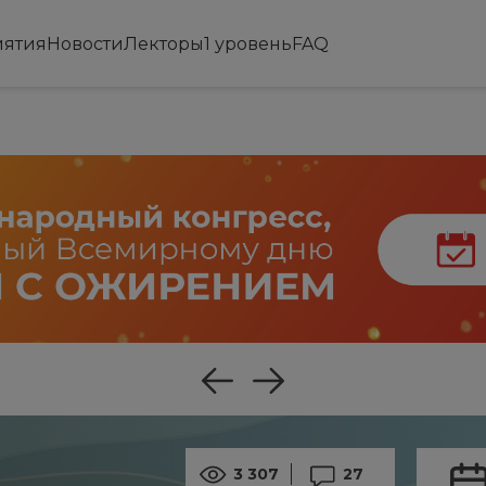
ятия
Новости
Лекторы
1 уровень
FAQ
3 307
27