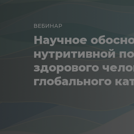
ВЕБИНАР
Научное обосн
нутритивной п
здорового чело
глобального ка