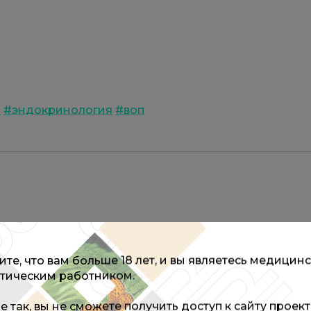
я
#эндокринология
#воп
те, что вам больше 18 лет, и вы являетесь медицин
тическим работником.
не так, вы не сможете получить доступ к сайту проек