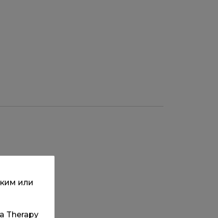
ским или
та Therapy