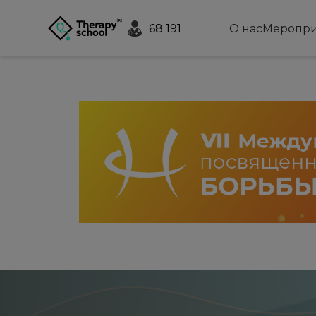
68 191
О нас
Меропри