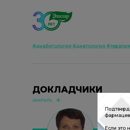
#диабетология
#диетология
#терапи
ДОКЛАДЧИКИ
ЗАКРЫТЬ
Подтверди
фармацев
Если это 