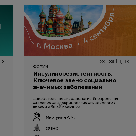
0
1 005
0
ФОРУМ
Инсулинорезистентность.
Ключевое звено социально
значимых заболеваний
#диабетология
#кардиология
#неврология
#терапия
#эндокринология
#гинекология
#врачи общей практики
Мкртумян А.М.
ОЧНО