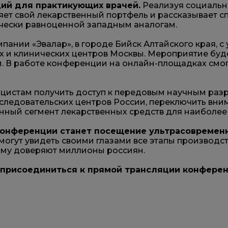
ий для практикующих врачей.
Реализуя социальн
ет свой лекарственный портфель и рассказывает с
ически равноценной западным аналогам.
ании «Эвалар», в городе Бийск Алтайского края, с
х и клинических центров Москвы. Мероприятие буд
. В работе конференции на онлайн-площадках смогу
истам получить доступ к передовым научным разра
следовательских центров России, переключить вни
нный сегмент лекарственных средств для наиболее
онференции станет посещение ультрасовремен
могут увидеть своими глазами все этапы производс
ому доверяют миллионы россиян.
ь присоединиться к прямой трансляции конфере