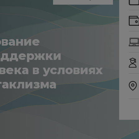
ование
оддержки
века в условиях
таклизма