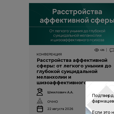
438
КОНФЕРЕНЦИЯ
Расстройства аффективной
сферы: от легкого уныния до
глубокой суицидальной
меланхолии и
шизоаффективного психоза
Шмилович А.А.
Подтверди
фармацев
ОЧНО
22 августа 2026
Если это 