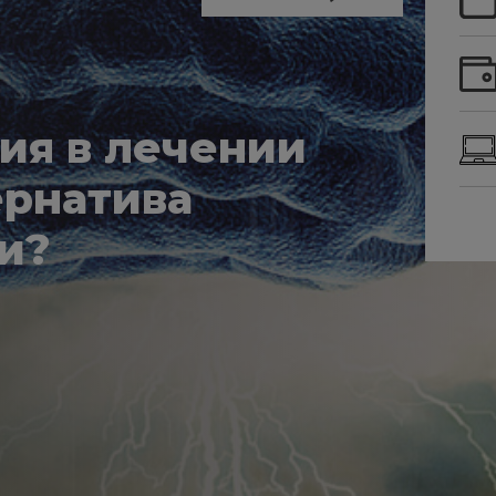
ия в лечении
ернатива
и?