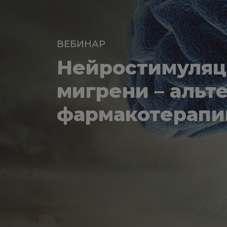
ВЕБИНАР
Нейростимуляц
мигрени – альт
фармакотерапи