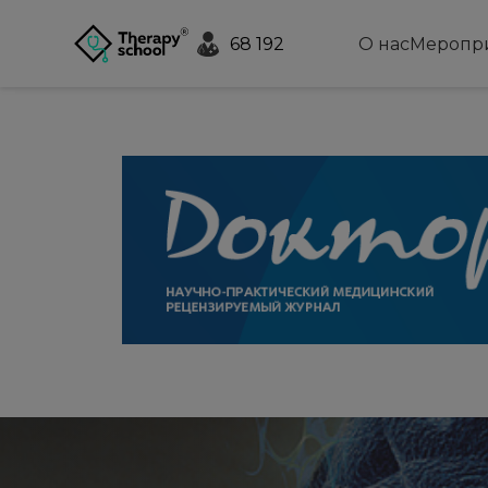
68 192
О нас
Меропр