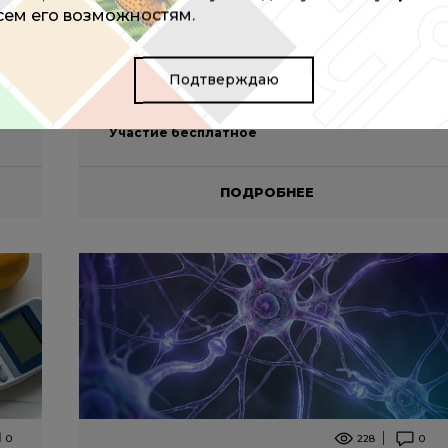
Кожевническая, д. 4
всем его возможностям.
04 сентября 2026
Подтверждаю
09:00 - 17:00 (мск)
Участие бесплатное
ПОДРОБНЕЕ
0
228
0