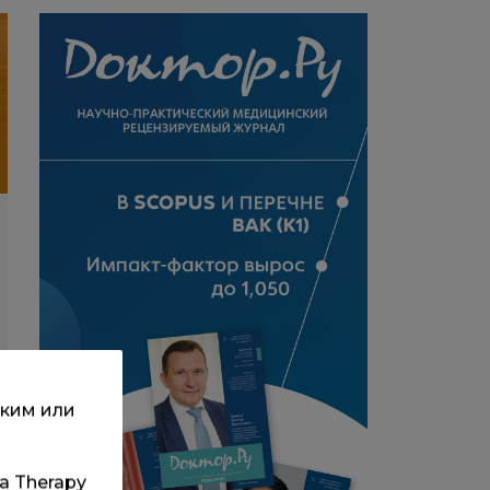
ским или
та Therapy