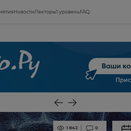
иятия
Новости
Лекторы
1 уровень
FAQ
1 842
0