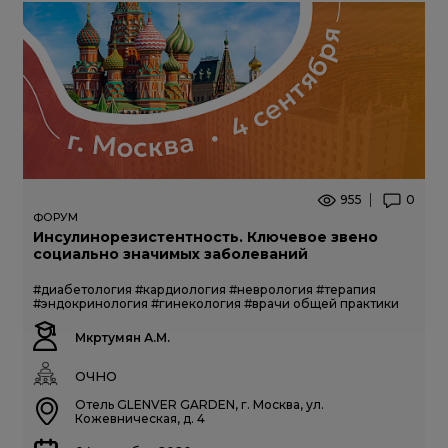
955
0
ФОРУМ
Инсулинорезистентность. Ключевое звено
социально значимых заболеваний
#диабетология
#кардиология
#неврология
#терапия
#эндокринология
#гинекология
#врачи общей практики
Мкртумян А.М.
ОЧНО
Отель GLENVER GARDEN, г. Москва, ул.
Кожевническая, д. 4