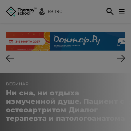
68 190
ВЕБИНАР
Ни сна, ни отдыха
измученной душе. Пациент с
остеоартритом Диалог
терапевта и патологоанатома