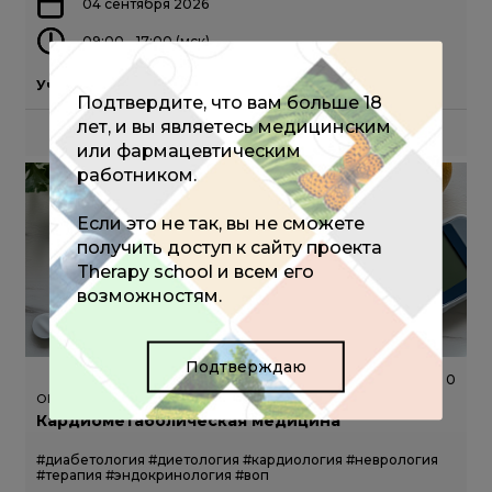
04 сентября 2026
09:00 - 17:00 (мск)
Участие бесплатное
Подтвердите, что вам больше 18
лет, и вы являетесь медицинским
ПОДРОБНЕЕ
или фармацевтическим
работником.
Если это не так, вы не сможете
получить доступ к сайту проекта
Therapy school и всем его
возможностям.
Подтверждаю
736
0
ОНЛАЙН-КОНФЕРЕНЦИЯ
Кардиометаболическая медицина
#диабетология
#диетология
#кардиология
#неврология
#терапия
#эндокринология
#воп