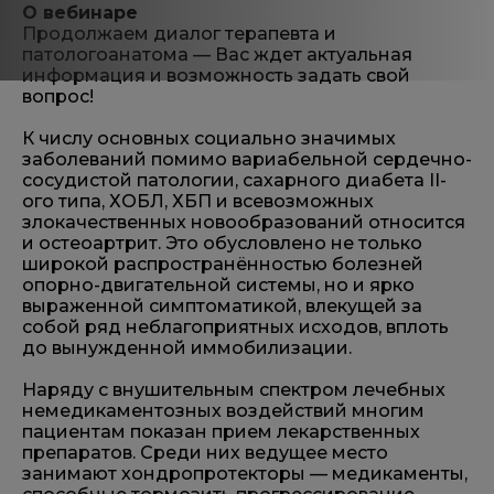
О вебинаре
Продолжаем диалог терапевта и
патологоанатома — Вас ждет актуальная
информация и возможность задать свой
вопрос!
К числу основных социально значимых
заболеваний помимо вариабельной сердечно-
сосудистой патологии, сахарного диабета II-
ого типа, ХОБЛ, ХБП и всевозможных
злокачественных новообразований относится
и остеоартрит. Это обусловлено не только
широкой распространённостью болезней
опорно-двигательной системы, но и ярко
выраженной симптоматикой, влекущей за
собой ряд неблагоприятных исходов, вплоть
до вынужденной иммобилизации.
Наряду с внушительным спектром лечебных
немедикаментозных воздействий многим
пациентам показан прием лекарственных
препаратов. Среди них ведущее место
занимают хондропротекторы — медикаменты,