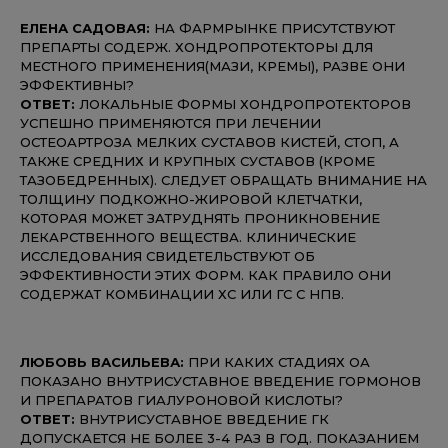
ЕЛЕНА САДОВАЯ:
НА ФАРМРЫНКЕ ПРИСУТСТВУЮТ
ПРЕПАРТЫ СОДЕРЖ. ХОНДРОПРОТЕКТОРЫ ДЛЯ
МЕСТНОГО ПРИМЕНЕНИЯ(МАЗИ, КРЕМЫ), РАЗВЕ ОНИ
ЭФФЕКТИВНЫ?
ОТВЕТ:
ЛОКАЛЬНЫЕ ФОРМЫ ХОНДРОПРОТЕКТОРОВ
УСПЕШНО ПРИМЕНЯЮТСЯ ПРИ ЛЕЧЕНИИ
ОСТЕОАРТРОЗА МЕЛКИХ СУСТАВОВ КИСТЕЙ, СТОП, А
ТАКЖЕ СРЕДНИХ И КРУПНЫХ СУСТАВОВ (КРОМЕ
ТАЗОБЕДРЕННЫХ). СЛЕДУЕТ ОБРАЩАТЬ ВНИМАНИЕ НА
ТОЛЩИНУ ПОДКОЖНО-ЖИРОВОЙ КЛЕТЧАТКИ,
КОТОРАЯ МОЖЕТ ЗАТРУДНЯТЬ ПРОНИКНОВЕНИЕ
ЛЕКАРСТВЕННОГО ВЕЩЕСТВА. КЛИНИЧЕСКИЕ
ИССЛЕДОВАНИЯ СВИДЕТЕЛЬСТВУЮТ ОБ
ЭФФЕКТИВНОСТИ ЭТИХ ФОРМ. КАК ПРАВИЛО ОНИ
СОДЕРЖАТ КОМБИНАЦИИ ХС ИЛИ ГС С НПВ.
Л
ЮБОВЬ ВАСИЛЬЕВА:
ПРИ КАКИХ СТАДИЯХ ОА
ПОКАЗАНО ВНУТРИСУСТАВНОЕ ВВЕДЕНИЕ ГОРМОНОВ
И ПРЕПАРАТОВ ГИАЛУРОНОВОЙ КИСЛОТЫ?
ОТВЕТ:
ВНУТРИСУСТАВНОЕ ВВЕДЕНИЕ ГК
ДОПУСКАЕТСЯ НЕ БОЛЕЕ 3-4 РАЗ В ГОД. ПОКАЗАНИЕМ