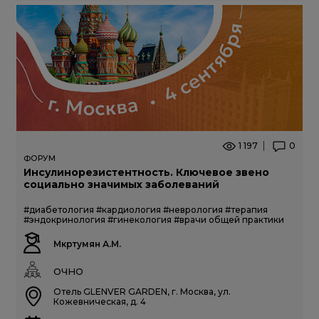
1 197
0
ФОРУМ
Инсулинорезистентность. Ключевое звено
социально значимых заболеваний
#диабетология
#кардиология
#неврология
#терапия
#эндокринология
#гинекология
#врачи общей практики
Мкртумян А.М.
ОЧНО
Отель GLENVER GARDEN, г. Москва, ул.
Кожевническая, д. 4