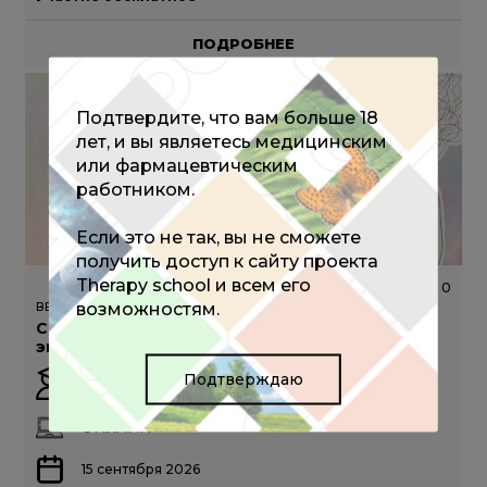
ПОДРОБНЕЕ
Подтвердите, что вам больше 18
лет, и вы являетесь медицинским
или фармацевтическим
работником.
Если это не так, вы не сможете
получить доступ к сайту проекта
Therapy school и всем его
357
0
возможностям.
ВЕБИНАР
Соматизация в практике врача: скрытая
эпидемия современной медицины
Подтверждаю
Схинас А.А.
ОНЛАЙН
15 сентября 2026