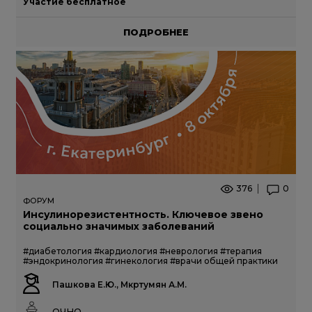
Участие бесплатное
ПОДРОБНЕЕ
376
0
ФОРУМ
Инсулинорезистентность. Ключевое звено
социально значимых заболеваний
#диабетология
#кардиология
#неврология
#терапия
#эндокринология
#гинекология
#врачи общей практики
Пашкова Е.Ю., Мкртумян А.М.
ОЧНО