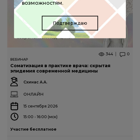
возможностям.
Подтверждаю
344
0
ВЕБИНАР
Соматизация в практике врача: скрытая
эпидемия современной медицины
Схинас А.А.
ОНЛАЙН
15 сентября 2026
15:00 - 16:00 (мск)
Участие бесплатное