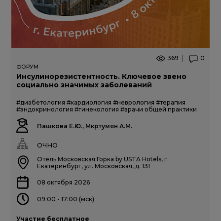
369
0
ФОРУМ
Инсулинорезистентность. Ключевое звено
социально значимых заболеваний
#диабетология
#кардиология
#неврология
#терапия
#эндокринология
#гинекология
#врачи общей практики
Пашкова Е.Ю., Мкртумян А.М.
ОЧНО
Отель Московская Горка by USTA Hotels, г.
Екатеринбург, ул. Московская, д. 131
08 октября 2026
09:00 - 17:00 (мск)
Участие бесплатное