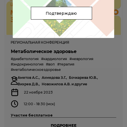
Подтверждаю
РЕГИОНАЛЬНАЯ КОНФЕРЕНЦИЯ
Метаболическое здоровье
#диабетология
#кардиология
#неврология
#эндокринология
#воп
#терапия
#метаболическоездоровье
Аметов А.С.,
Ахмедова З.Г.,
Бочкарева Ю.В.,
Вихрев Д.В.,
Новожилов А.В.
и другие
22 ноября 2023
12:00 - 18:30 (мск)
Участие бесплатное
ПОДРОБНЕЕ