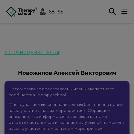
68 195
К СТРАНИЦЕ ЭКСПЕРТЫ
Новожилов Алексей Викторович
В этом разделе представлены члены экспертного
сообщества Therapy school.
Многоуважаемые специалисты, мы бесконечно ценим
ваше участие в наших мероприятиях! Обращаем
внимание, что информация о вас была взята из
открытых источников и являлась актуальной на момент
вашего участия в том или ином мероприятии.