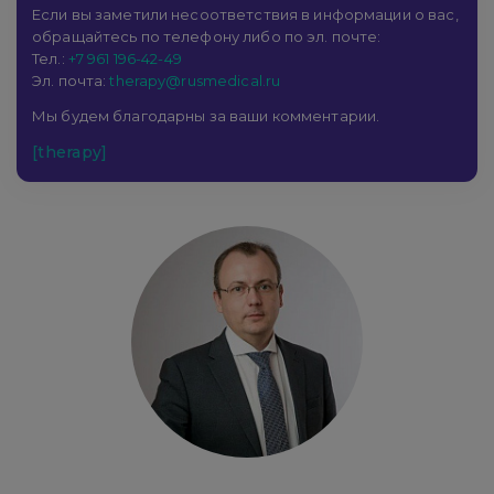
Если вы заметили несоответствия в информации о вас,
обращайтесь по телефону либо по эл. почте:
Тел.:
+7 961 196-42-49
Эл. почта:
therapy@rusmedical.ru
Мы будем благодарны за ваши комментарии.
[therapy]