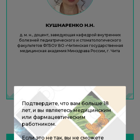
КУШНАРЕНКО Н.Н.
д. м. н., доцент, заведующая кафедрой внутренних
болезней педиатрического и стоматологического
факультетов ФГБОУ ВО «Читинская государственная
медицинская академия Минздрава России, г. Чита
Подтвердите, что вам больше 18
лет, и вы являетесь медицинским
или фармацевтическим
работником.
Если это не так, вы не сможете