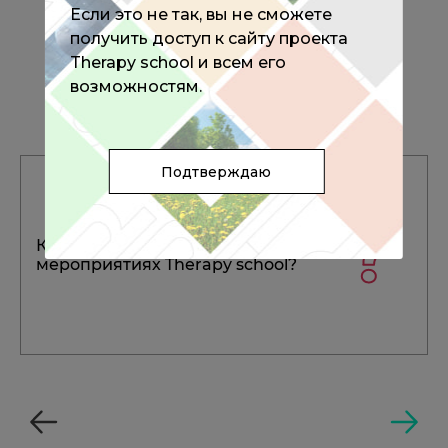
Если это не так, вы не сможете
получить доступ к сайту проекта
Therapy school и всем его
Часто задаваемые вопросы
возможностям.
Подтверждаю
Как принять участие в
мероприятиях Therapy school?