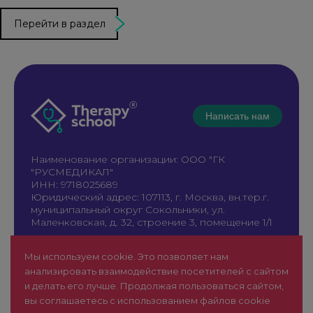
Перейти в раздел
Написать нам
Наименование организации: ООО "ГК
"РУСМЕДИКАЛ"
ИНН: 9718025689
Юридический адрес: 107113, г. Москва, вн.тер.г.
муниципальный округ Сокольники, ул.
Маленковская, д. 32, строение 3, помещение 1/1
+7 961 196-42-49
Мы используем cookie. Это позволяет нам
therapy@rusmedical.ru
анализировать взаимодействие посетителей с сайтом
О нас
Лекторы
и делать его лучше. Продолжая пользоваться сайтом,
Мероприятия
Новости
вы соглашаетесь с использованием файлов cookie
1 уровень
FAQ