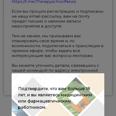
https://t.me/TherapyschoolNews
Если вы прошли регистрацию и подписаны
на нашу email-рассылку, вам на почту
придет письмо о наличии записи
мероприятия в доступе.
Тем не менее, мы призываем вас
планировать свое время и, по
возможности, подключаться к трансляции в
прямом эфире, чтобы задать все
интересующие вас вопросы лекторам.
Вы можете уточнить детали, связавшись с
нашей командой по адресу электронной
почты:
therapy@rmevent.ru
, в социальных
сетях или по телефону и в мессенджере:
WhatsApp по номеру +7 (961) 196-42-49.
Подтвердите, что вам больше 18
лет, и вы являетесь медицинским
или фармацевтическим
работником.