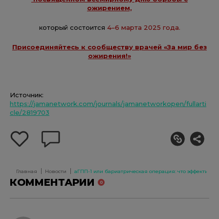
ожирением,
который состоится
4–6 марта
2025 года.
Присоединяйтесь к сообществу врачей «За мир без
ожирения!»
Источник:
https://jamanetwork.com/journals/jamanetworkopen/fullarti
cle/2819703
добавить
оставить
себе
комментарий
в
избранное
Главная
Новости
аГПП-1 или бариатрическая операция: что эффективне
КОММЕНТАРИИ
0