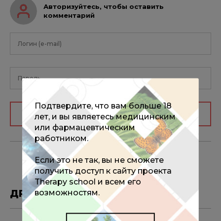
Авторизуйтесь, чтобы оставить
комментарий
Подтвердите, что вам больше 18
Авторизоваться
лет, и вы являетесь медицинским
или фармацевтическим
работником.
Если это не так, вы не сможете
получить доступ к сайту проекта
Therapy school и всем его
ДРУГИЕ МАТЕРИАЛЫ ПО ТЕМЕ
возможностям.
15.10.2025