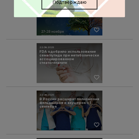
Подтверждаю
Всероссийский конгресс
«Долголетие против старения»
27-28 ноября 2025 года
22.08.2025
FDA одобрило использование
семаглутида при метаболически
ассоциированном
стеатогепатите
22.08.2025
В России расширят полномочия
фельдшеров и акушерок с 1
сентября