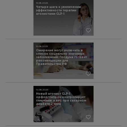
15.08.2025
Четыре шага к увеличению
эффективности терапии
агонистами GLP-1
15.08.2025
Ожирение могут включить в
список социально значимых
заболеваний: Госдума готовит
рекомендации для
Правительства РФ
14.08.2025
Новый агонист GLP-1
орфорглипрон контролирует
гликемию и вес при сахарном
диабете 2 типа