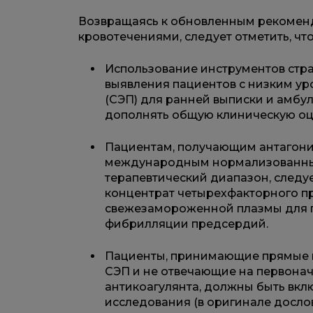
Возвращаясь к обновленным рекомен
кровотечениями, следует отметить, ч
Использование инструментов стра
выявления пациентов с низким у
(СЭП) для ранней выписки и амбу
дополнять общую клиническую оц
Пациентам, получающим антагонис
международным нормализованн
терапевтический диапазон, следу
концентрат четырехфакторного п
свежезамороженной плазмы для 
фибрилляции предсердий.
Пациенты, принимающие прямые п
СЭП и не отвечающие на первона
антикоагулянта, должны быть вкл
исследования (в оригинале досло