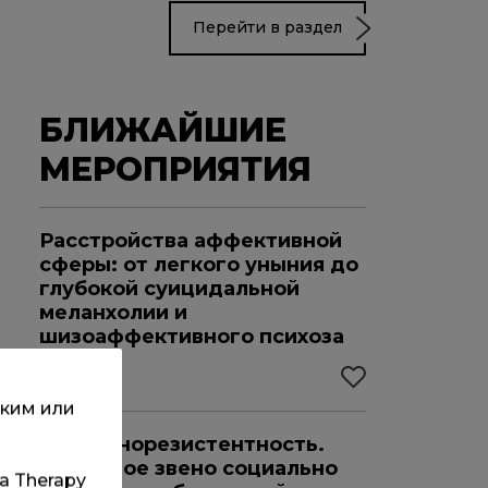
Перейти в раздел
БЛИЖАЙШИЕ
МЕРОПРИЯТИЯ
Расстройства аффективной
сферы: от легкого уныния до
глубокой суицидальной
меланхолии и
шизоаффективного психоза
22.08.2026
ским или
х
Инсулинорезистентность.
Ключевое звено социально
та Therapy