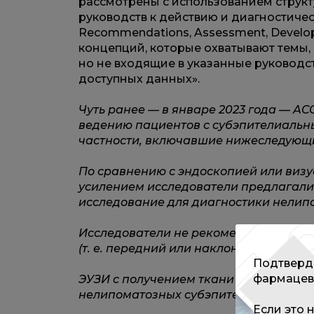
рассмотрены с использованием структ
руководств к действию и диагностическ
Recommendations, Assessment, Developm
концепций, которые охватывают темы,
но не входящие в указанные руководств
доступных данных».
Чуть ранее — в январе 2023 года — A
ведению пациентов с субэпителиальн
частности, включавшие нижеследующи
По сравнению с эндоскопией или виз
усилением исследователи предлагали
исследование для диагностики нелип
Исследователи не рекомендовали для
(т. е. передний или наклонный).
Подтверди
фармацев
ЭУЗИ с получением ткани может повы
нелипоматозных субэпителиальных п
Если это 