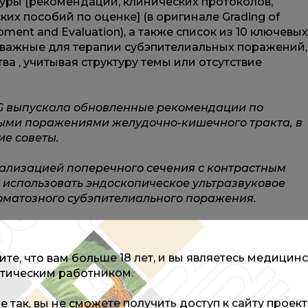
уры [рекомендаций, клинических протоколов,
их пособий по оценке] (в оригинале Grading of
ent and Evaluation), а также список из 10 ключевых
 важные для терапии субэпителиальных поражений,
а , учитывая структуру темы или отсутствие
CG выпускала обновленные рекомендации по
ыми поражениями желудочно-кишечного тракта, в
е советы.
уализацией поперечного сечения с контрастным
 использовать эндоскопическое ультразвуковое
оматозного субэпителиального поражения.
 оценки какой-либо конкретный тип эхоэндоскопа
те, что вам больше 18 лет, и вы являетесь медицин
тическим работником.
сить диагностическую точность выявления солидны
оражений.
не так, вы не сможете получить доступ к сайту проек