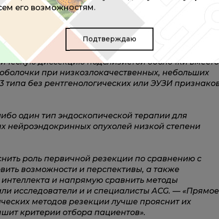
всем его возможностям.
 на основе которых можно уверенно рекомендовать
х опухолей желудочно-кишечного тракта (СОЖКТ)
м более 2 см и все нежелудочные образования
Подтверждаю
кции.
ическую диссекцию подслизистой оболочки вместо
 оболочки при низкозлокачественных, небольших
 типа без рентгенологических или ЭУЗИ признако
ибо один тип эндоскопической терапии для
ных нейроэндокринных опухолей низкой степени
нить роль первичной резекции по сравнению с
вить возможности и перспективы, а также
 интеллекта и напрямую сравнить методы
ли исследователи и и специалисты ACG. — «Прямое
ческих методов резекции лучше прояснит их
чшит критерии отбора пациентов».