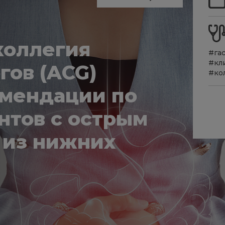
коллегия
#га
#кл
гов (ACG)
#ко
омендации по
нтов с острым
 из нижних