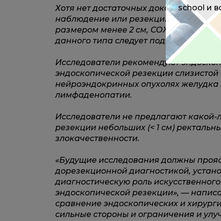
school и 
Хотя нет достаточных доказательств,
наблюдение или резекцию стромальны
размером менее 2 см, СОЖКТ размеро
данного типа следует подвергать резе
Исследователи рекомендуют эндоскоп
эндоскопической резекции слизистой
нейроэндокринных опухолях желудка 3
лимфаденопатии.
Исследователи не предлагают какой-л
резекции небольших (< 1 см) ректаль
злокачественности.
«Будущие исследования должны прояс
дорезекционной диагностикой, устано
диагностическую роль искусственного
эндоскопической резекции», — написа
сравнение эндоскопических и хирурги
сильные стороны и ограничения и улу