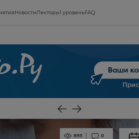
иятия
Новости
Лекторы
1 уровень
FAQ
895
0