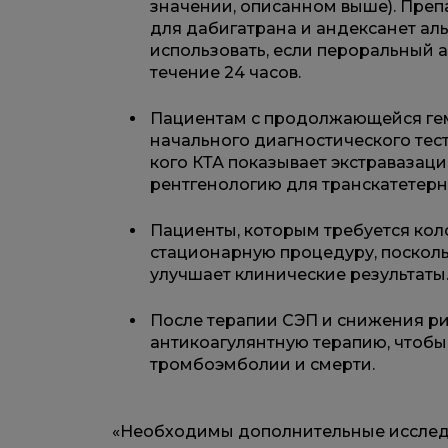
значении, описанном выше). Преп
для дабигатрана и андексанет ал
использовать, если пероральный 
течение 24 часов.
Пациентам с продолжающейся гем
начального диагностического теста
кого КТА показывает экстраваза
рентгенологию для транскатетер
Пациенты, которым требуется ко
стационарную процедуру, посколь
улучшает клинические результаты
После терапии СЭП и снижения р
антикоагулянтную терапию, чтобы
тромбоэмболии и смерти.
«Необходимы дополнительные исследов