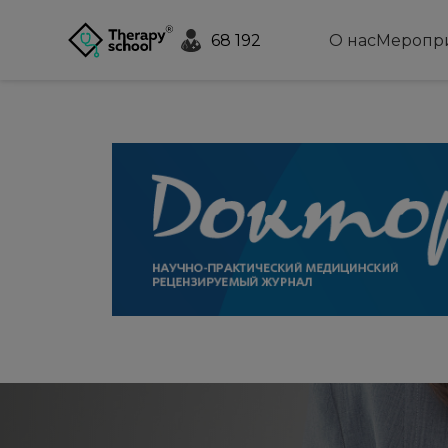
68 192
О нас
Меропр