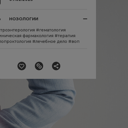
НОЗОЛОГИИ
строэнтерология
#гематология
иническая фармакология
#терапия
лопроктология
#лечебное дело
#воп