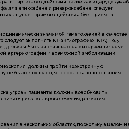
араты таргетного действия, такие как идаруцизумаб
ьфа для апиксабана и ривароксабана, следует
антикоагулянт прямого действия был принят в
одинамически значимой гематохезией в качестве
 следует выполнять КТ-ангиографию (КТА). Те, у
цию, должны быть направлены на интервенционную
ной артериографии и возможной эмболизации.
лоноскопия, должны пройти неэкстренную
ку не было доказано, что срочная колоноскопия
.
иска угрозы пациенты должны возобновить
 снизить риск посткровотечения, развития
ания в нескольких областях, поскольку в целом н