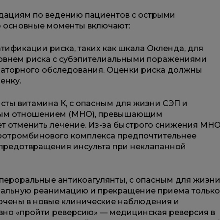
дациям по ведению пациентов с острыми
то основные моменты включают:
тификации риска, таких как шкала Окленда, для
ровнем риска с субэпителиальными поражениями
латорного обследования. Оценки риска должны
енку.
ты витамина К, с опасным для жизни СЭП и
ым отношением (МНО), превышающим
ет отменить лечение. Из-за быстрого снижения МН
ротромбинового комплекса предпочтительнее
предотвращения инсульта при неклапанной
ероральные антикоагулянты, с опасным для жизн
чальную реанимацию и прекращение приема только
ючены в новые клинические наблюдения и
вно «пройти реверсию» — медицинская реверсия в