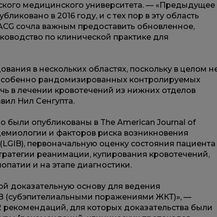
гского медицинского университета. — «Предыдущее
ликовано в 2016 году, и с тех пор в эту область
ACG сочла важным предоставить обновленное,
ководство по клинической практике для
ания в нескольких областях, поскольку в целом н
 особенно рандомизированных контролируемых
чь в лечении кровотечений из нижних отделов
вил Нил Сенгупта.
 были опубликованы в The American Journal of
идемиологии и факторов риска возникновения
(LGIB), первоначальную оценку состояния пациента
стратегии реанимации, купирования кровотечений,
опатии и на этапе диагностики.
ой доказательную основу для ведения
IB (субэпителиальными поражениями ЖКТ)», —
12 рекомендаций, для которых доказательства были