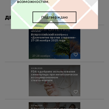
возможностям.
ДРУГИЕ МАТЕРИАЛЫ ПО ТЕМЕ
Подтверждаю
15.10.2025
Всероссийский конгресс
«Долголетие против старения»
27-28 ноября 2025 года
22.08.2025
FDA одобрило использование
семаглутида при метаболически
ассоциированном
стеатогепатите
22.08.2025
В России расширят полномочия