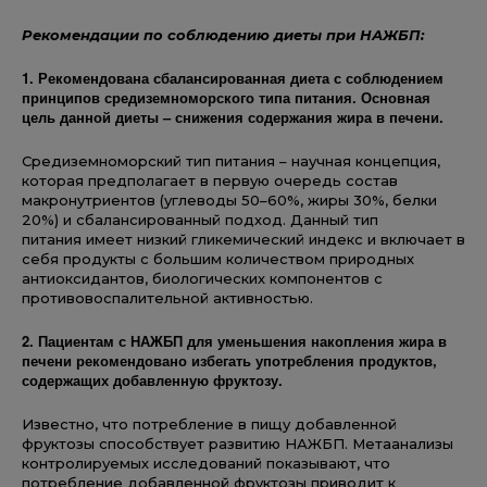
Рекомендации по соблюдению диеты при НАЖБП:
1.
Р
екомендована сбалансированная диета с соблюдением
принципов средиземноморского типа питания.
Основная
цель данной диеты –
снижения содержания жира в печени
.
Средиземноморский тип питания – научная концепция,
которая предполагает в первую очередь состав
макронутриентов (углеводы 50–60%, жиры 30%, белки
20%) и сбалансированный подход. Данный тип
питания имеет низкий гликемический индекс и включает в
себя продукты с большим количеством природных
антиоксидантов, биологических компонентов с
противовоспалительной активностью.
2.
Пациентам с НАЖБП д
ля уменьшения накопления жира в
печени р
екомендовано избегать употребления продуктов,
содержащих добавленную фруктозу.
Известно, что потребление в пищу добавленной
фруктозы способствует развитию НАЖБП. Метаанализы
контролируемых исследований показывают, что
потребление добавленной фруктозы приводит к