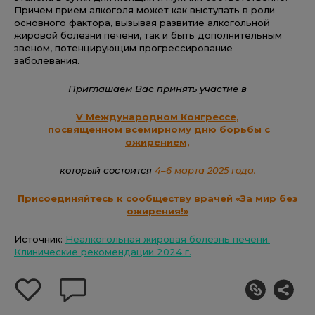
Причем прием алкоголя может как выступать в роли
основного фактора, вызывая развитие алкогольной
жировой болезни печени, так и быть дополнительным
звеном, потенцирующим прогрессирование
заболевания.
Приглашаем Вас принять участие в
V Международном Конгрессе,
посвященном всемирному дню борьбы с
ожирением,
который состоится
4–6 марта 2025 года.
Присоединяйтесь к сообществу врачей «За мир без
ожирения!»
Источник:
Неалкогольная жировая болезнь печени.
Клинические рекомендации 2024 г.
добавить
оставить
себе
комментарий
в