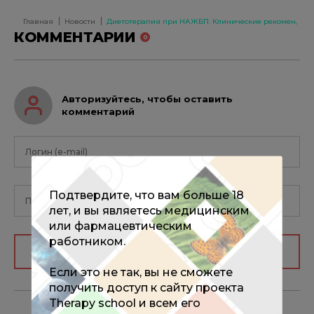
избранное
Главная
Новости
Диетотерапия при НАЖБП. Клинические рекомендац
КОММЕНТАРИИ
0
Авторизуйтесь, чтобы оставить
комментарий
Подтвердите, что вам больше 18
лет, и вы являетесь медицинским
или фармацевтическим
работником.
Авторизоваться
Если это не так, вы не сможете
получить доступ к сайту проекта
Therapy school и всем его