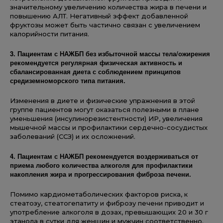
значительному увеличению количества жира в печени и
повышению АЛТ. Негативный эффект добавленной
фруктозы может быть частично связан с увеличением
калорийности питания.
3.
Пациентам с НА
ЖБП без избыточной массы тела/
ожирения
рекомендуется регулярная физическая активн
ость
и
сбалансированная диета с соблюдением принципов
средиземном
орского типа питания
.
Изменения в диете и физические упражнения в этой
группе пациентов могут оказаться полезными в плане
уменьшения (инсулинорезистентности) ИР, увеличения
мышечной массы и профилактики сердечно-сосудистых
заболеваний (ССЗ) и их осложнений.
4.
Пациентам с НАЖБП рекомендуется воздерживаться от
приема любого количества алкоголя для профилактики
накопления жира и прогр
ессирования фиброза печени
.
Помимо кардиометаболических факторов риска, к
стеатозу, стеатогепатиту и фиброзу печени приводит и
употребление алкоголя в дозах, превышающих 20 и 30 г
этанола в сутки для женщин и мужчин соответственно.