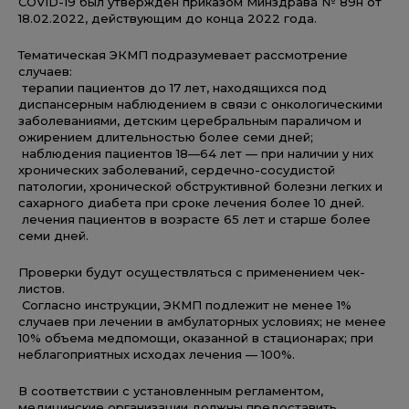
COVID-19 был утвержден приказом Минздрава № 89н от
18.02.2022, действующим до конца 2022 года.
Тематическая ЭКМП подразумевает рассмотрение
случаев:
терапии пациентов до 17 лет, находящихся под
диспансерным наблюдением в связи с онкологическими
заболеваниями, детским церебральным параличом и
ожирением длительностью более семи дней;
наблюдения пациентов 18—64 лет — при наличии у них
хронических заболеваний, сердечно-сосудистой
патологии, хронической обструктивной болезни легких и
сахарного диабета при сроке лечения более 10 дней.
лечения пациентов в возрасте 65 лет и старше более
семи дней.
Проверки будут осуществляться с применением чек-
листов.
Согласно инструкции, ЭКМП подлежит не менее 1%
случаев при лечении в амбулаторных условиях; не менее
10% объема медпомощи, оказанной в стационарах; при
неблагоприятных исходах лечения — 100%.
В соответствии с установленным регламентом,
медицинские организации должны предоставить