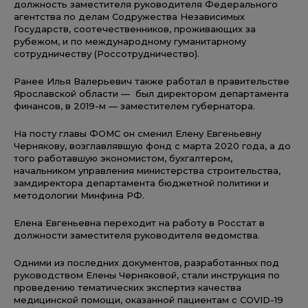
должность заместителя руководителя Федерального
агентства по делам Содружества Независимых
Государств, соотечественников, проживающих за
рубежом, и по международному гуманитарному
сотрудничеству (Россотрудничество).
Ранее Илья Валерьевич также работал в правительстве
Ярославской области — был директором департамента
финансов, в 2019-м — заместителем губернатора.
На посту главы ФОМС он сменил Елену Евгеньевну
Чернякову, возглавлявшую фонд с марта 2020 года, а до
того работавшую экономистом, бухгалтером,
начальником управления министерства строительства,
замдиректора департамента бюджетной политики и
методологии Минфина РФ.
Елена Евгеньевна переходит на работу в Росстат в
должности заместителя руководителя ведомства.
Одними из последних документов, разработанных под
руководством Елены Черняковой, стали инструкция по
проведению тематических экспертиз качества
медицинской помощи, оказанной пациентам с COVID-19