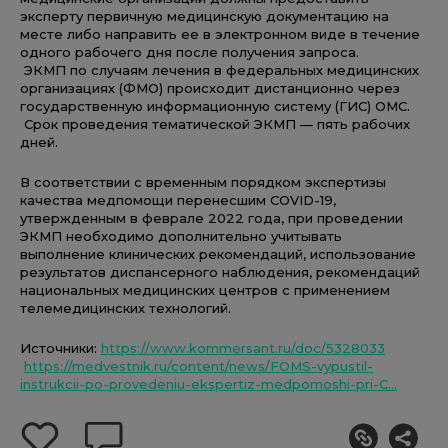
эксперту первичную медицинскую документацию на
месте либо направить ее в электронном виде в течение
одного рабочего дня после получения запроса.
ЭКМП по случаям лечения в федеральных медицинских
организациях (ФМО) происходит дистанционно через
государственную информационную систему (ГИС) ОМС.
Срок проведения тематической ЭКМП — пять рабочих
дней.
В соответствии с временным порядком экспертизы
качества медпомощи перенесшим COVID-19,
утвержденным в феврале 2022 года, при проведении
ЭКМП необходимо дополнительно учитывать
выполнение клинических рекомендаций, использование
результатов диспансерного наблюдения, рекомендаций
национальных медицинских центров с применением
телемедицинских технологий.
Источники:
https://www.kommersant.ru/doc/5328033
https://medvestnik.ru/content/news/FOMS-vypustil-
instrukcii-po-provedeniu-ekspertiz-medpomoshi-pri-C...
добавить
оставить
себе
комментарий