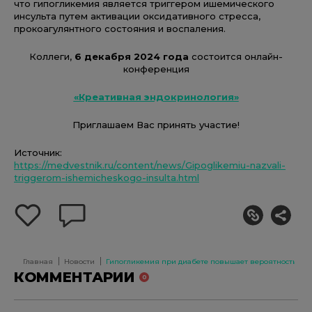
что гипогликемия является триггером ишемического
инсульта путем активации оксидативного стресса,
прокоагулянтного состояния и воспаления.
Коллеги,
6 декабря 2024 года
состоится онлайн-
конференция
«Креативная эндокринология»
Приглашаем Вас принять участие!
Источник:
https://medvestnik.ru/content/news/Gipoglikemiu-nazvali-
triggerom-ishemicheskogo-insulta.html
добавить
оставить
себе
комментарий
в
избранное
Главная
Новости
Гипогликемия при диабете повышает вероятность раз
КОММЕНТАРИИ
0