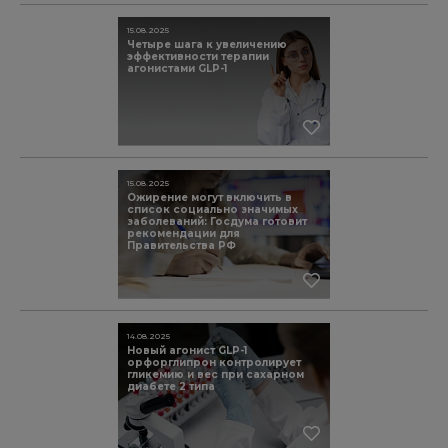
15.08.2025
Четыре шага к увеличению
эффективности терапии
агонистами GLP-1
15.08.2025
Ожирение могут включить в
список социально значимых
заболеваний: Госдума готовит
рекомендации для
Правительства РФ
14.08.2025
Новый агонист GLP-1
орфорглипрон контролирует
гликемию и вес при сахарном
диабете 2 типа