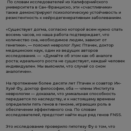
По словам исследователей из Калифорнийского
университета в Сан-Франциско, эти «счастливчики»
также демонстрируют психологическую устойчивость и
резистентность к нейродегенеративным заболеваниям.
«Существует догма, согласно которой всем нужно спать
восемь часов, но наша работа подтверждает, что
количество сна, необходимое людям, зависит от
генетики», — пояснил невролог Луис Птачек, доктор
медицинских наук, один из ведущих авторов
исследования. — «Думайте об этом как об аналоге
роста; идеального роста не существует, каждый человек
индивидуален. Мы выяснили, что случай со сном
аналогичен».
На протяжении более десяти лет Птачек и соавтор Ин-
Хуэй Фу, доктор философии, оба — члены Института
неврологии — доказали, что уникальная способность
передается по наследству, и к настоящему времени
определили пять генов в геноме, играющих роль в
обеспечении эффективного сна. По словам
исследователей, предстоит найти еще ряд генов FNSS.
Это исследование проверило гипотезу Фу о том, что