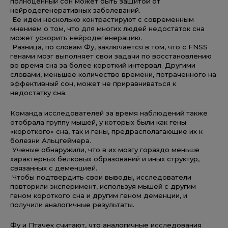
полноценный сон может быть защитой от
нейродегенеративных заболеваний.
Ее идеи несколько контрастируют с современным
мнением о том, что для многих людей недостаток сна
может ускорить нейродегенерацию.
Разница, по словам Фу, заключается в том, что с FNSS
генами мозг выполняет свои задачи по восстановлению
во время сна за более короткий интервал. Другими
словами, меньшее количество времени, потраченного на
эффективный сон, может не приравниваться к
недостатку сна.
Команда исследователей за время наблюдений также
отобрала группу мышей, у которых были как гены
«короткого» сна, так и гены, предрасполагающие их к
болезни Альцгеймера.
Ученые обнаружили, что в их мозгу гораздо меньше
характерных белковых образований и иных структур,
связанных с деменцией.
Чтобы подтвердить свои выводы, исследователи
повторили эксперимент, используя мышей с другим
геном короткого сна и другим геном деменции, и
получили аналогичные результаты.
Фу и Птачек считают, что аналогичные исследования