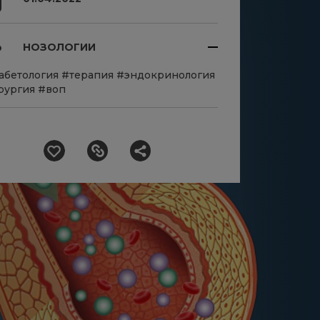
НОЗОЛОГИИ
абетология
#терапия
#эндокринология
рургия
#воп