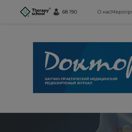
68 190
О нас
Меропр