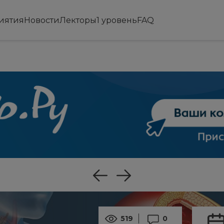
иятия
Новости
Лекторы
1 уровень
FAQ
519
0