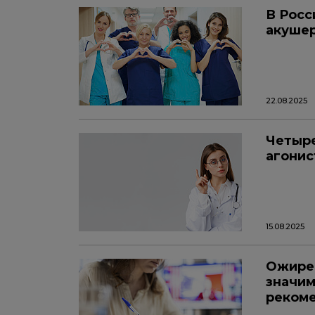
В Росс
акушер
22.08.2025
Четыре
агонис
15.08.2025
Ожирен
значим
рекоме