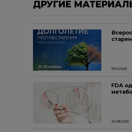
ДРУГИЕ МАТЕРИАЛ
Всерос
старен
15.10.2025
FDA од
метабо
22.08.2025