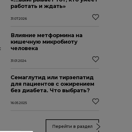
работать и ждать»
31.07.2026
Влияние метформина на
кишечную микробиоту
человека
с
31.01.2024
Семаглутид или тирзепатид
для пациентов с ожирением
без диабета. Что выбрать?
16.05.2025
Перейти в раздел