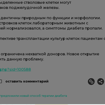
ыделенные стволовые клетки могут
овков поджелудочной железы.
идентичны природным по функции и морфологии.
стровков клеток лабораторным животным с
шей нормализовался, а симптомы диабета пропали.
спективе трансплантации культур клеток пациентам 
 ограничена нехваткой доноров. Новое открытие
ить данную проблему.
e.php?sid=100588
оставить комментарий
 предложили новый способ терапии диабета