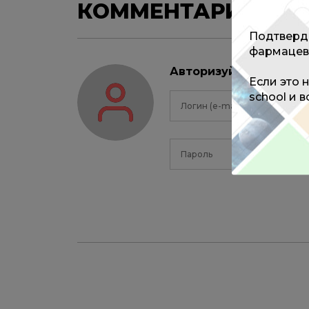
КОММЕНТАРИИ
0
Подтверди
фармацев
Авторизуйтесь, чтоб
Если это 
school и 