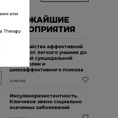
ским или
БЛИЖАЙШИЕ
МЕРОПРИЯТИЯ
та Therapy
Расстройства аффективной
сферы: от легкого уныния до
глубокой суицидальной
меланхолии и
шизоаффективного психоза
22.08.2026
Инсулинорезистентность.
Ключевое звено социально
значимых заболеваний