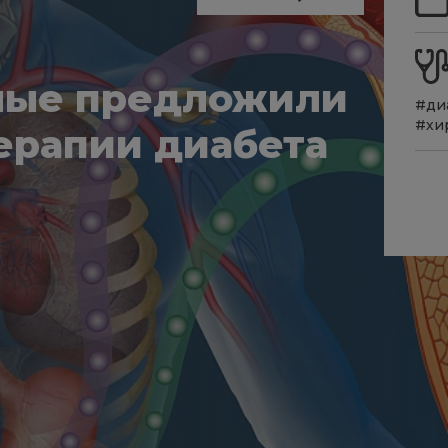
ные предложили
#ди
#хи
ерапии диабета