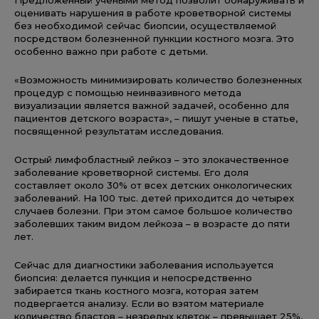
Предложенный учеными метод позволит обнаруживать и
оценивать нарушения в работе кроветворной системы
без необходимой сейчас биопсии, осуществляемой
посредством болезненной пункции костного мозга. Это
особенно важно при работе с детьми.
«Возможность минимизировать количество болезненных
процедур с помощью неинвазивного метода
визуализации является важной задачей, особенно для
пациентов детского возраста», – пишут ученые в статье,
посвященной результатам исследования.
Острый лимфобластный лейкоз – это злокачественное
заболевание кроветворной системы. Его доля
составляет около 30% от всех детских онкологических
заболеваний. На 100 тыс. детей приходится до четырех
случаев болезни. При этом самое большое количество
заболевших таким видом лейкоза – в возрасте до пяти
лет.
Сейчас для диагностики заболевания используется
биопсия: делается пункция и непосредственно
забирается ткань костного мозга, которая затем
подвергается анализу. Если во взятом материале
количество бластов – незрелых клеток – превышает 25%,