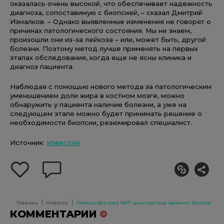
оказалась очень высокой, что обеспечивает надежность
диагноза, сопоставимую с биопсией, – сказал Дмитрий
Измалков. – Однако выявленные изменения не говорят о
причинах патологического состояния. Мы не знаем,
произошли они из-за лейкоза – или, может быть, другой
болезни. Поэтому метод лучше применять на первых
этапах обследования, когда еще не ясны клиника и
диагноз пациента.
Наблюдая с помощью нового метода за патологическим
уменьшением доли жира в костном мозге, можно
обнаружить у пациента наличие болезни, а уже на
следующем этапе можно будет принимать решение о
необходимости биопсии, резюмировал специалист.
Источник:
Известия
добавить
оставить
себе
комментарий
в
избранное
Главная
Новости
Лейкоз без слез: МРТ-диагностика заменит биопсию ко
КОММЕНТАРИИ
0