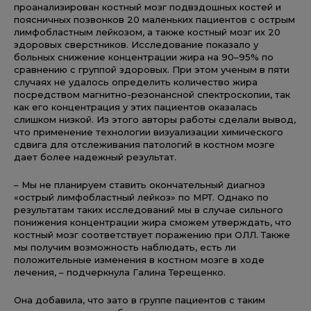
проанализирован костный мозг подвздошных костей и
поясничных позвонков 20 маленьких пациентов с острым
лимфобластным лейкозом, а также костный мозг их 20
здоровых сверстников. Исследование показало у
больных снижение концентрации жира на 90–95% по
сравнению с группой здоровых. При этом ученым в пяти
случаях не удалось определить количество жира
посредством магнитно-резонансной спектроскопии, так
как его концентрация у этих пациентов оказалась
слишком низкой. Из этого авторы работы сделали вывод,
что применение технологии визуализации химического
сдвига для отслеживания патологий в костном мозге
дает более надежный результат.
– Мы не планируем ставить окончательный диагноз
«острый лимфобластный лейкоз» по МРТ. Однако по
результатам таких исследований мы в случае сильного
понижения концентрации жира сможем утверждать, что
костный мозг соответствует поражению при ОЛЛ. Также
мы получим возможность наблюдать, есть ли
положительные изменения в костном мозге в ходе
лечения, – подчеркнула Галина Терещенко.
Она добавила, что зато в группе пациентов с таким