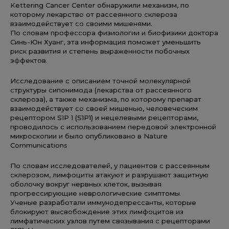
Kettering Cancer Center обнаружили механизм, по
которому лекарство от рассеянного склероза
взаимодействует со своими мишенями.
По словам профессора физиологии и биофизики доктора
Синь-Юн Хуанг, эта информация поможет уменьшить
риск развития и степень выраженности побочных
эффектов.
Исследование с описанием точной молекулярной
структуры сипонимода (лекарства от рассеянного
склероза), а также механизма, по которому препарат
взаимодействует со своей мишенью, человеческим
рецептором S1P 1 (S1P1) и нецелевыми рецепторами,
проводилось с использованием передовой электронной
микроскопии и было опубликовано в Nature
Communications
По словам исследователей, у пациентов с рассеянным
склерозом, лимфоциты атакуют и разрушают защитную
оболочку вокруг нервных клеток, вызывая
прогрессирующие неврологические симптомы.
Ученые разработали иммунодепрессанты, которые
блокируют высвобождение этих лимфоцитов из
лимфатических узлов путем связывания с рецепторами