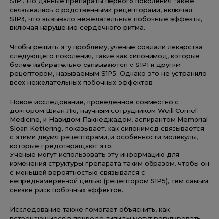
S1P1. Но данные препараты первого поколения также
связывались с родственными рецепторами, включая
S1P3, что вызывало нежелательные побочные эффекты,
включая нарушение сердечного ритма.
Чтобы решить эту проблему, ученые создали лекарства
следующего поколения, такие как сипонимод, которые
более избирательно связываются с S1P1 и другим
рецептором, называемым S1P5. Однако это не устранило
всех нежелательных побочных эффектов.
Новое исследование, проведенное совместно с
доктором Шиан Лю, научным сотрудником Weill Cornell
Medicine, и Навидом Пакнеджадом, аспирантом Memorial
Sloan Kettering, показывает, как сипонимод связывается
с этими двумя рецепторами, и особенности молекулы,
которые предотвращают это.
Ученые могут использовать эту информацию для
изменения структуры препарата таким образом, чтобы он
с меньшей вероятностью связывался с
непреднамеренной целью (рецептором S1P5), тем самым
снизив риск побочных эффектов.
Исследование также помогает объяснить, как
встречающиеся в природе липиды могут регулировать