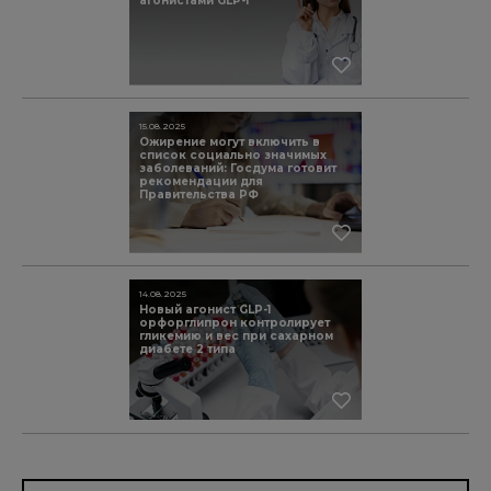
агонистами GLP-1
15.08.2025
Ожирение могут включить в
список социально значимых
заболеваний: Госдума готовит
рекомендации для
Правительства РФ
14.08.2025
Новый агонист GLP-1
орфорглипрон контролирует
гликемию и вес при сахарном
диабете 2 типа