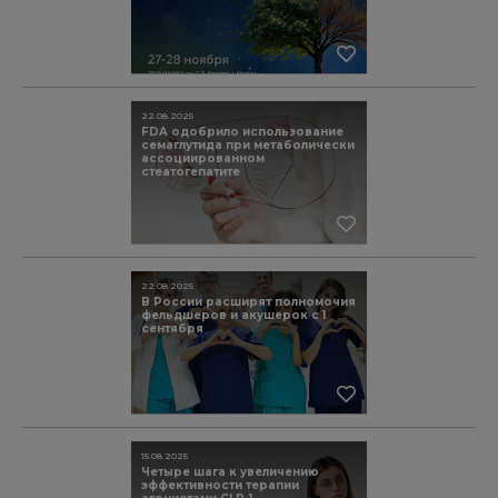
22.08.2025
FDA одобрило использование
семаглутида при метаболически
ассоциированном
стеатогепатите
22.08.2025
В России расширят полномочия
фельдшеров и акушерок с 1
сентября
15.08.2025
Четыре шага к увеличению
эффективности терапии