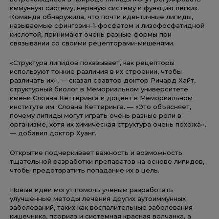
иммунную систему, нервную систему и функцию легких.
Команда обнаружила, что почти идентичные липиды,
называемые сфингозин-1-фосфатом и лизофосфатидной
кислотой, принимают очень разные формы при
связывании со своими рецепторами-мишенями.
«Структура липидов показывает, как рецепторы
используют тонкие различия в их строении, чтобы
различать их», — сказал соавтор доктор Ричард Хайт,
структурный биолог в Мемориальном университете
имени Слоана Кеттеринга и доцент в Мемориальном
институте им. Слоана Кеттеринга. — «Это объясняет,
почему липиды могут играть очень разные роли в
организме, хотя их химическая структура очень похожа»,
— добавил доктор Хуанг.
Открытие подчеркивает важность и возможность
тщательной разработки препаратов на основе липидов,
чтобы предотвратить попадание их в цель.
Новые идеи могут помочь ученым разработать
улучшенные методы лечения других аутоиммунных
заболеваний, таких как воспалительные заболевания
кишечника, псориаз и системная красная волчанка, а