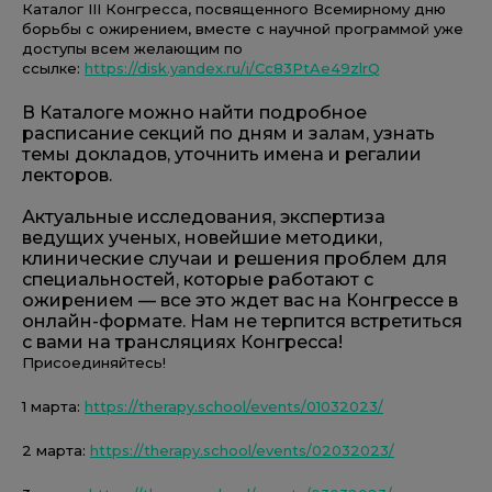
Каталог III Конгресса, посвященного Всемирному дню
борьбы с ожирением, вместе с научной программой уже
доступы всем желающим по
ссылке:
https://disk.yandex.ru/i/Cc83PtAe49zlrQ
В Каталоге можно найти подробное
расписание секций по дням и залам, узнать
темы докладов, уточнить имена и регалии
лекторов.
Актуальные исследования, экспертиза
ведущих ученых, новейшие методики,
клинические случаи и решения проблем для
специальностей, которые работают с
ожирением — все это ждет вас на Конгрессе в
онлайн-формате. Нам не терпится встретиться
с вами на трансляциях Конгресса!
Присоединяйтесь!
1 марта:
https://therapy.school/events/01032023/
2 марта:
https://therapy.school/events/02032023/