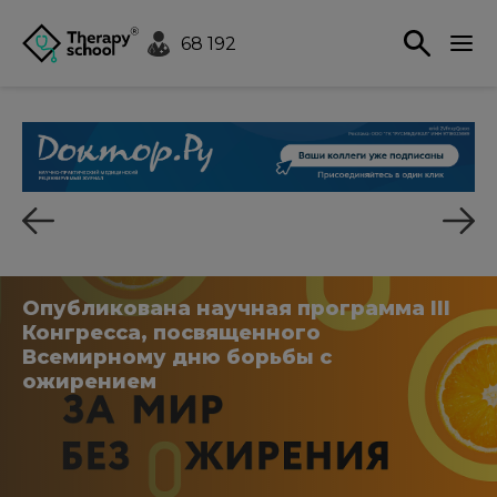
68 192
Опубликована научная программа III
Конгресса, посвященного
Всемирному дню борьбы с
ожирением