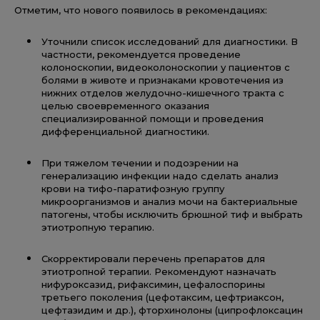
Отметим, что нового появилось в рекомендациях:
Уточнили список исследований для диагностики. В
частности, рекомендуется проведение
колоноскопии, видеоколоноскопии у пациентов с
болями в животе и признаками кровотечения из
нижних отделов желудочно-кишечного тракта с
целью своевременного оказания
специализированной помощи и проведения
дифференциальной диагностики.
При тяжелом течении и подозрении на
генерализацию инфекции надо сделать анализ
крови на тифо-паратифозную группу
микроорганизмов и анализ мочи на бактериальные
патогены, чтобы исключить брюшной тиф и выбрать
этиотропную терапию.
Скорректировали перечень препаратов для
этиотропной терапии. Рекомендуют назначать
нифуроксазид, рифаксимин, цефалоспорины
третьего поколения (цефотаксим, цефтриаксон,
цефтазидим и др.), фторхинолоны (ципрофлоксацин