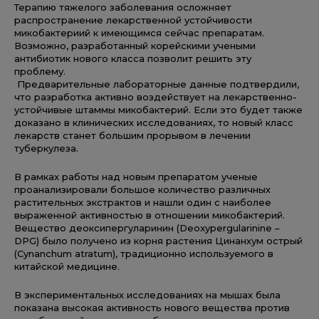
Терапию тяжелого заболевания осложняет
распространение лекарственной устойчивости
микобактериий к имеющимся сейчас препаратам.
Возможно, разработанный корейскими учеными
антибиотик нового класса позволит решить эту
проблему.
Предварительные лабораторные данные подтвердили,
что разработка активно воздействует на лекарственно-
устойчивые штаммы микобактерий. Если это будет также
доказано в клинических исследованиях, то новый класс
лекарств станет большим прорывом в лечении
туберкулеза.
В рамках работы над новым препаратом ученые
проанализировали большое количество различных
растительных экстрактов и нашли один с наиболее
выраженной активностью в отношении микобактерий.
Вещество деоксипергуларинин (Deoxypergularinine –
DPG) было получено из корня растения Цинанхум острый
(Cynanchum atratum), традиционно используемого в
китайской медицине.
В экспериментальных исследованиях на мышах была
показана высокая активность нового вещества против