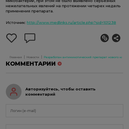
микобактерий, при этом не было выявлено серьезных
нежелательных явлений на протяжении четырех недель
применения препарата.
Источник:
http://www.medlinks.ru/article.php?sid=101238
добавить
оставить
себе
комментарий
в
избранное
Главная
Новости
Разработан антимикотический препарат нового класс
КОММЕНТАРИИ
0
Авторизуйтесь, чтобы оставить
комментарий