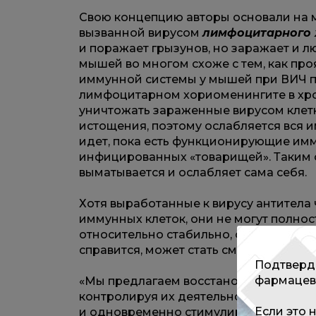
Свою концепцию авторы основали на 
вызванной вирусом
лимфоцитарного 
и поражает грызунов, но заражает и 
мышей во многом схоже с тем, как про
иммунной системы у мышей при ВИЧ пр
лимфоцитарном хориоменингите в хр
уничтожать зараженные вирусом клетк
истощения, поэтому ослабляется вся 
идет, пока есть функционирующие им
инфицированных «товарищей». Таким 
выматывается и ослабляет сама себя.
Хотя выработанные к вирусу антитела
иммунных клеток, они не могут полнос
относительно стабильно, однако люба
справится, может стать смертельной.
Подтверди
фармацев
«Мы предлагаем восстановить функци
контролируя их деятельность с помощ
Если это 
и одновременно стимулировать произв