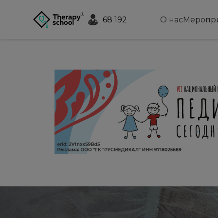
68 192
О нас
Меропр