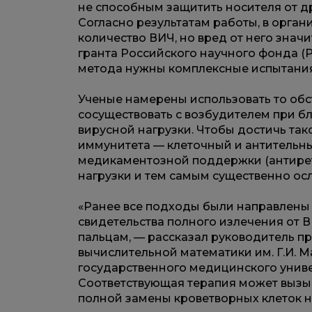
не способным защитить носителя от д
Согласно результатам работы, в орган
количество ВИЧ, но вред от него знач
гранта Российского научного фонда (Р
метода нужны комплексные испытания
Ученые намерены использовать то обс
сосуществовать с возбудителем при 
вирусной нагрузки. Чтобы достичь так
иммунитета — клеточный и антительный
медикаментозной поддержки (антирет
нагрузки и тем самым существенно ос
«Ранее все подходы были направлены
свидетельства полного излечения от 
пальцам, — рассказал руководитель п
вычислительной математики им. Г.И. 
государственного медицинского униве
Соответствующая терапия может вызыв
полной замены кроветворных клеток н