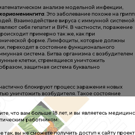
математическом анализе модельной инфекции,
хориоменингита
. Это заболевание похоже на грипп
людей. Взаимодействие вируса с иммунной системой
являют себя гепатит и ВИЧ. В частности, поражение
оисходит примерно так же, как при
онической форме. Лимфоциты, которые должны
и, переходят в состояние функционального
иммунная система. Битва организма с возбудителем
мунные клетки, стремящиеся уничтожить
образом, защитная система буквально
 частично блокируют процесс заражения новых
тью уничтожить возбудителя. Такое состояние
я инфекция, с которой здоровый организм
те, что вам больше 18 лет, и вы являетесь медицин
тическим работником.
онально истощенные иммунные Т-клетки,
ью антител к особым рецепторам на их поверхности
не так, вы не сможете получить доступ к сайту проек
одство антител к ВИЧ, — рассказал Геннадий