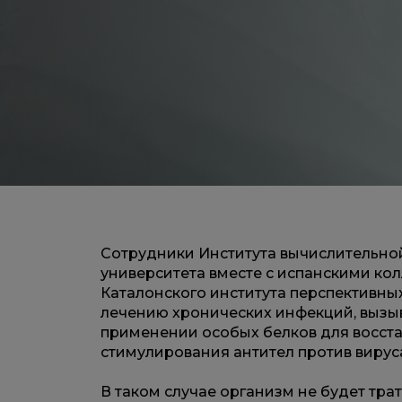
Сотрудники Института вычислительной
университета вместе с испанскими ко
Каталонского института перспективн
лечению хронических инфекций, вызыв
применении особых белков для восст
стимулирования антител против вирус
В таком случае организм не будет трат