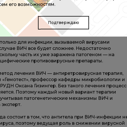
всем его возможностям.
ем клеткам истощаться. С другой стороны, не даем
и вирусом, снижая его количество в организме».
Подтверждаю
 рассчитывают за счет применения специальных
 только для инфекции, вызываемой вирусами
случае ВИЧ все будет сложнее. Недостаточно
скольку часть их уже заражена патогеном — на
ецифические противовирусные препараты.
етод лечения ВИЧ — антиретровирусная терапия,
 «Гемотест», профессор кафедры микробиологии и
РУДН Оксана Гизингер. Без такого лечения процесс
яется. Поэтому каждый новый вариант терапии
 учитывая патогенетические механизмы ВИЧ и
 эксперт.
а состоит в том, что антитела при ВИЧ-инфекции н
ируса, поэтому ведущая роль в снижении вирусной