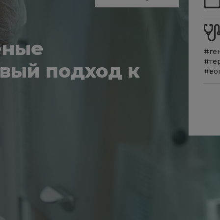
еные
#ге
#те
вый подход к
#во