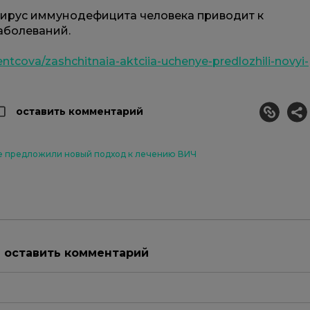
 вирус иммунодефицита человека приводит к
аболеваний.
entcova/zashchitnaia-aktciia-uchenye-predlozhili-novyi-
оставить комментарий
е предложили новый подход к лечению ВИЧ
ы оставить комментарий