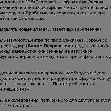
ринадлежит CD8+T-клеткам, — объяснила
Оксана
ительность ответа со стороны клеток памяти завися
имфоцитов. Проблема заключается в том, что при
 клеток снижается».
выявлять новые штаммы известных заболеваний.
ель Научного центра по профилактике и борьбе со
требнадзора
Вадим Покровский
, представленный
еская разработка, основанная на авторской
х функционирование иммунитета при инфекционных
дет использовать на практике, необходимо будет
льство ее истинности и разработать саму методику
ике, — заявил эксперт. — Поэтому обсуждать
ка еще рано».
ые исследования, полученного для другого вируса,
в комментариях!