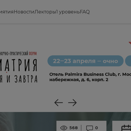
иятия
Новости
Лекторы
1 уровень
FAQ
568
0