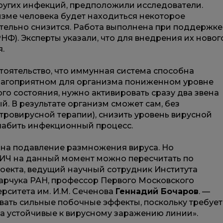
ругих инфекций, предположили исследователи.
изме человека будет находиться некоторое
ительно снизится. Работа выполнена при поддержке
НФ). Эксперты указали, что для внедрения их новог
.
тоятельство, что иммунная система способна
благоприятном для организма пониженном уровне
ого состояния, нужно активировать сразу два звена
. В результате организм сможет сам, без
ровирусной терапии), снизить уровень вирусной
лабить инфекционный процесс.
 на подавление размножения вируса. Но
ВИЧ на данный момент можно пересчитать по
роекта, ведущий научный сотрудник Института
Марчука РАН, профессор Первого Московского
рситета им. И.М. Сеченова
Геннадий Бочаров
. —
ать сильные побочные эффекты, поскольку требует
а устойчивые к вирусному заражению линии».