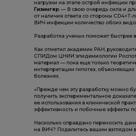
нагрузки на этапе острой инфекции п
Гизингер
. — В свою очередь сила и дл
от наличия ответа со стороны CD4+Т-л
ВИЧ-инфекции количество обоих видов
Разработка ученых поможет быстрее 
Как отметил академик РАН, руководит
СПИДом ЦНИИ эпидемиологии Роспо
материал — пока еще только теоретич
интерпретации гипотез, объясняющи
болезнях.
«Прежде чем эту разработку можно бу
получить экспериментальное доказате
ее использования в клинической практ
эффективность и побочные эффекты по
Насколько оправдано переносить данн
на ВИЧ? Поделитесь вашим взглядом 