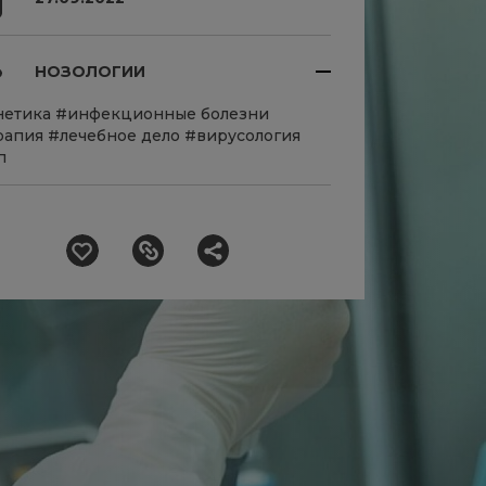
НОЗОЛОГИИ
нетика
#инфекционные болезни
рапия
#лечебное дело
#вирусология
п