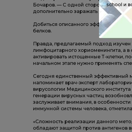
school и 
Бочаров. — С одной стороны, мы не да
дополнительно заражать клетки-мишен
Добиться описанного эффекта ученые
белков.
Правда, предлагаемый подход изучен
лимфоцитарного хориоменингита, а в 
активировать истощенные Т-клетки, по
начальном этапе нужно применять сп
Сегодня единственный эффективный м
напоминает врач-эксперт лаборатории
вирусологии Медицинского института 
генерации вирусных частиц возобновл
заслуживает внимания, в особенности
иммунной системы человека, отметила
«Сложность реализации данного метод
обладают защитой против антигенов в