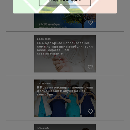
«Долголетие против старения»
27-28 ноября 2025 года
22.08.2025
FDA одобрило использование
семаглутида при метаболически
ассоциированном
стеатогепатите
22.08.2025
В России расширят полномочия
фельдшеров и акушерок с 1
сентября
15.08.2025