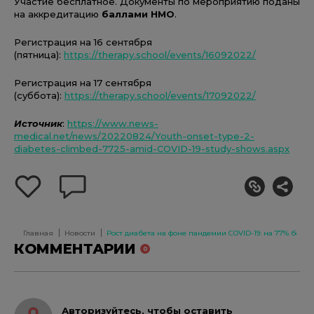
Участие бесплатное. Документы по мероприятию поданы
на аккредитацию
баллами НМО
.
Регистрация на 16 сентября
(пятница):
https://therapy.school/events/16092022/
Регистрация на 17 сентября
(суббота):
https://therapy.school/events/17092022/
Источник
:
https://www.news-
medical.net/news/20220824/Youth-onset-type-2-
diabetes-climbed-7725-amid-COVID-19-study-shows.aspx
добавить
оставить
себе
комментарий
в
избранное
Главная
Новости
Рост диабета на фоне пандемии COVID-19: на 77% боль
КОММЕНТАРИИ
0
Авторизуйтесь, чтобы оставить