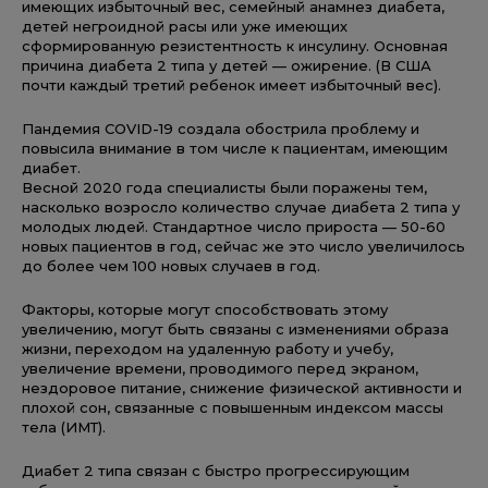
имеющих избыточный вес, семейный анамнез диабета,
детей негроидной расы или уже имеющих
сформированную резистентность к инсулину. Основная
причина диабета 2 типа у детей — ожирение. (В США
почти каждый третий ребенок имеет избыточный вес).
Пандемия COVID-19 создала обострила проблему и
повысила внимание в том числе к пациентам, имеющим
диабет.
Весной 2020 года специалисты были поражены тем,
насколько возросло количество случае диабета 2 типа у
молодых людей. Стандартное число прироста — 50-60
новых пациентов в год, сейчас же это число увеличилось
до более чем 100 новых случаев в год.
Факторы, которые могут способствовать этому
увеличению, могут быть связаны с изменениями образа
жизни, переходом на удаленную работу и учебу,
увеличение времени, проводимого перед экраном,
нездоровое питание, снижение физической активности и
плохой сон, связанные с повышенным индексом массы
тела (ИМТ).
Диабет 2 типа связан с быстро прогрессирующим