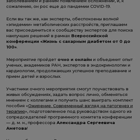
заболеванием и ранним появлением осложнений, и, к
сожалению, он рос еще до пандемии COVID-19.
Если вы так же, как эксперты, обеспокоены волной
«эпидемии» метаболических расстройств, приглашаем
вас присоединиться к сообществу экспертов для поиска
наилучших решений в рамках
Всероссийской
конференции «Жизнь с сахарным диабетом от 0 до
100»
.
Мероприятие пройдет
очно и онлайн
и объединит опыт
ученых, академиков РАН, экспертов в эндокринологии и
кардиологии, продолжающих успешное преподавание и
прием детей и взрослых.
Участники очного мероприятия смогут поучаствовать в
живых обсуждениях, задать вопрос лично, обменяться
мнением с коллегами и получить шанс выиграть комплект
пособия «
Ожирение. Современный взгляд на патогенез и
терапию
», подготовленное под руководством одного из
сопредседателей программного комитета конференции
— д. м. н., профессора
Александра Сергеевича
Аметова
!