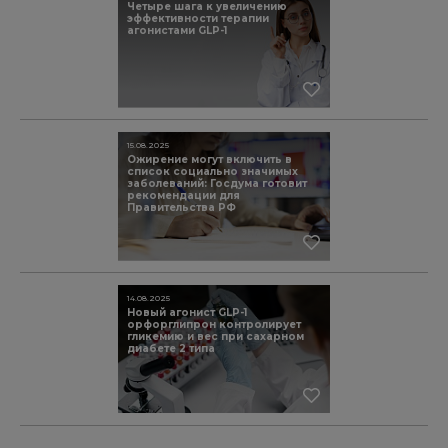
Четыре шага к увеличению
эффективности терапии
агонистами GLP-1
15.08.2025
Ожирение могут включить в
список социально значимых
заболеваний: Госдума готовит
рекомендации для
Правительства РФ
14.08.2025
Новый агонист GLP-1
орфорглипрон контролирует
гликемию и вес при сахарном
диабете 2 типа