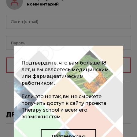
комментарий
Подтвердите, что вам больше 18
Авторизоваться
лет, и вы являетесь медицинским
или фармацевтическим
работником.
Если это не так, вы не сможете
получить доступ к сайту проекта
Therapy school и всем его
ДРУГИЕ МАТЕРИАЛЫ ПО ТЕМЕ
возможностям.
15.10.2025
Подтверждаю
Всероссийский конгресс