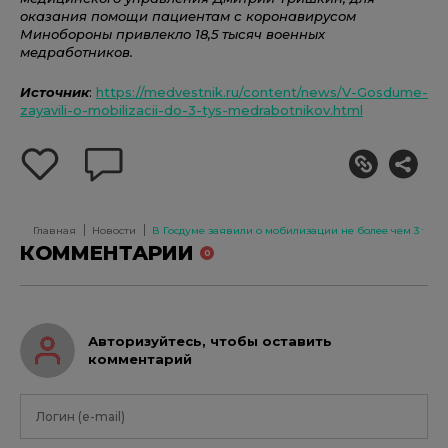
оказания помощи пациентам с коронавирусом
Минобороны привлекло 18,5 тысяч военных
медработников.
Источник
:
https://medvestnik.ru/content/news/V-Gosdume-
zayavili-o-mobilizacii-do-3-tys-medrabotnikov.html
добавить
оставить
себе
комментарий
в
избранное
Главная
Новости
В Госдуме заявили о мобилизации не более чем 3 тыс.
КОММЕНТАРИИ
0
Авторизуйтесь, чтобы оставить
комментарий