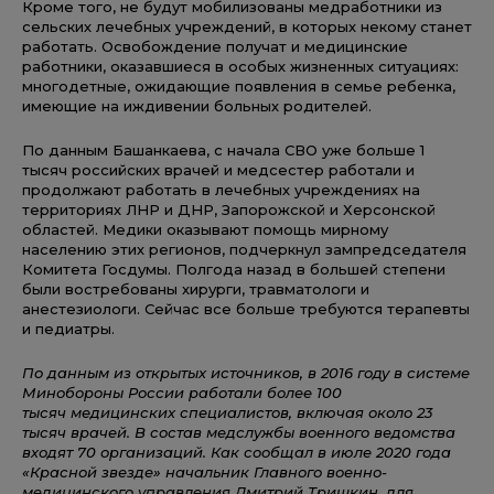
Кроме того, не будут мобилизованы медработники из
сельских лечебных учреждений, в которых некому станет
работать. Освобождение получат и медицинские
работники, оказавшиеся в особых жизненных ситуациях:
многодетные, ожидающие появления в семье ребенка,
имеющие на иждивении больных родителей.
По данным Башанкаева, с начала СВО уже больше 1
тысяч российских врачей и медсестер работали и
продолжают работать в лечебных учреждениях на
территориях ЛНР и ДНР, Запорожской и Херсонской
областей. Медики оказывают помощь мирному
населению этих регионов, подчеркнул зампредседателя
Комитета Госдумы. Полгода назад в большей степени
были востребованы хирурги, травматологи и
анестезиологи. Сейчас все больше требуются терапевты
и педиатры.
По данным из открытых источников, в 2016 году в системе
Минобороны России работали более 100
тысяч медицинских специалистов, включая около 23
тысяч врачей. В состав медслужбы военного ведомства
входят 70 организаций. Как сообщал в июле 2020 года
«Красной звезде» начальник Главного военно-
медицинского управления Дмитрий Тришкин, для