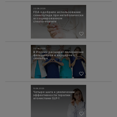
22.08.2025
FDA одобрило использование
семаглутида при метаболически
ассоциированном
стеатогепатите
22.08.2025
В России расширят полномочия
фельдшеров и акушерок с 1
сентября
15.08.2025
Четыре шага к увеличению
эффективности терапии
агонистами GLP-1