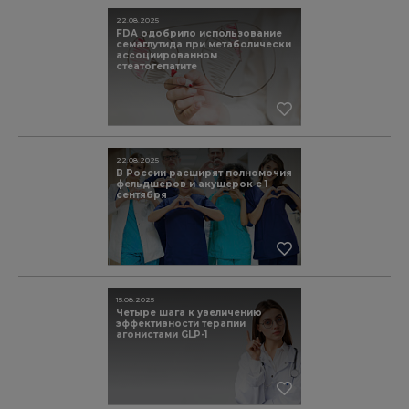
22.08.2025
FDA одобрило использование
семаглутида при метаболически
ассоциированном
стеатогепатите
22.08.2025
В России расширят полномочия
фельдшеров и акушерок с 1
сентября
15.08.2025
Четыре шага к увеличению
эффективности терапии
агонистами GLP-1