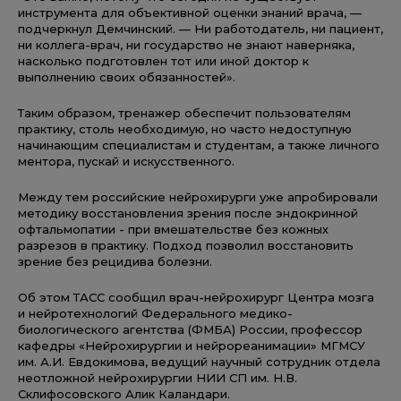
инструмента для объективной оценки знаний врача, —
подчеркнул Демчинский. — Ни работодатель, ни пациент,
ни коллега-врач, ни государство не знают наверняка,
насколько подготовлен тот или иной доктор к
выполнению своих обязанностей».
Таким образом, тренажер обеспечит пользователям
практику, столь необходимую, но часто недоступную
начинающим специалистам и студентам, а также личного
ментора, пускай и искусственного.
Между тем российские нейрохирурги уже апробировали
методику восстановления зрения после эндокринной
офтальмопатии - при вмешательстве без кожных
разрезов в практику. Подход позволил восстановить
зрение без рецидива болезни.
Об этом ТАСС сообщил врач-нейрохирург Центра мозга
и нейротехнологий Федерального медико-
биологического агентства (ФМБА) России, профессор
кафедры «Нейрохирургии и нейрореанимации» МГМСУ
им. А.И. Евдокимова, ведущий научный сотрудник отдела
неотложной нейрохирургии НИИ СП им. Н.В.
Склифосовского Алик Каландари.