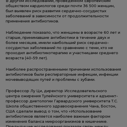
В другом исследовании, проведенном Европейским
обществом кардиологов среди почти 36 500 женщин,
был выявлен риск развития сердечно-сосудистых
заболеваний в зависимости от продолжительности
применения антибиотиков.
Наблюдение показало, что женщины в возрасте 60 лет и
старше, принимавшие антибиотики в течение двух и
более месяцев, имели наибольший риск сердечно-
сосудистых заболеваний по сравнению с теми, кто не
проходил антибиотикотерапию и участницами среднего
возраста (40-59 лет).
Наиболее распространенными причинами использования
антибиотиков были респираторные инфекции, инфекции
мочевыводящих путей и проблемы с зубами.
Профессор Лу Ци, директор Исследовательского
центра ожирения Тулейнского университета и адъюнкт-
профессор диетологии Гарвардского университета Т.С.
Школа общественного здравоохранения Чана, Бостон,
США сделали вывод о том, что «Использование
антибиотиков является наиболее важным фактором
изменения баланса микроорганизмов в кишечнике.
Предыдущие исследования показали связь между