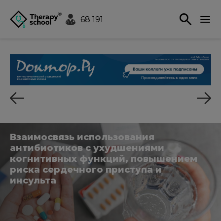
68 191
Взаимосвязь использования
антибиотиков с ухудшениями
когнитивных функций, повышением
риска сердечного приступа и
инсульта