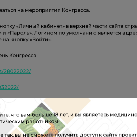
ваться на мероприятия Конгресса.
кнопку «Личный кабинет» в верхней части сайта спр
» и «Пароль». Логином по умолчанию является адре
 на кнопку «Войти».
ень Конгресса:
ts/28022022/
1032022/
кнопку «Регистрация онлайн». Регистрация будет п
а на странице мероприятия, на иллюстрации Вы уви
те, что вам больше 18 лет, и вы являетесь медицин
 трансляции.
тическим работником.
не так, вы не сможете получить доступ к сайту проек