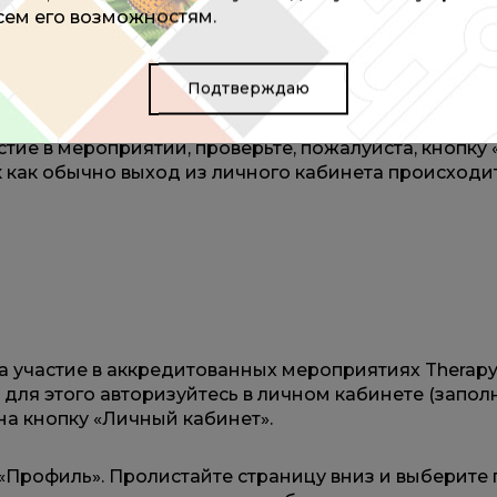
всем его возможностям.
Подтверждаю
риятиям Therapy school, регистрацию в личном каби
е Вам нужно заходить в личный кабинет. Если у Ва
стие в мероприятии, проверьте, пожалуйста, кнопку
к как обычно выход из личного кабинета происходи
!
а участие в аккредитованных мероприятиях Therapy
ля этого авторизуйтесь в личном кабинете (заполн
 на кнопку «Личный кабинет».
«Профиль». Пролистайте страницу вниз и выберите