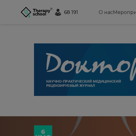
68 191
О нас
Меропри
6