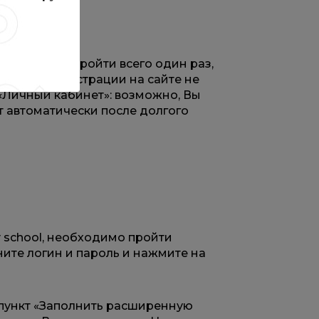
нете нужно пройти всего один раз,
с после регистрации на сайте не
 «Личный кабинет»: возможно, Вы
т автоматически после долгого
 school, необходимо пройти
ите логин и пароль и нажмите на
 пункт «Заполнить расширенную