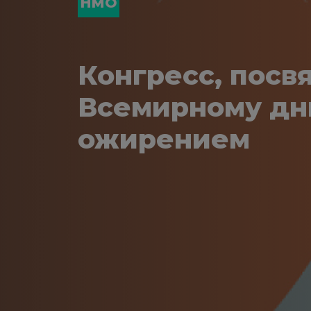
НМО
Конгресс, пос
Всемирному дн
ожирением