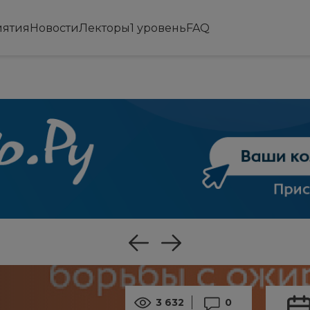
ятия
Новости
Лекторы
1 уровень
FAQ
3 632
0