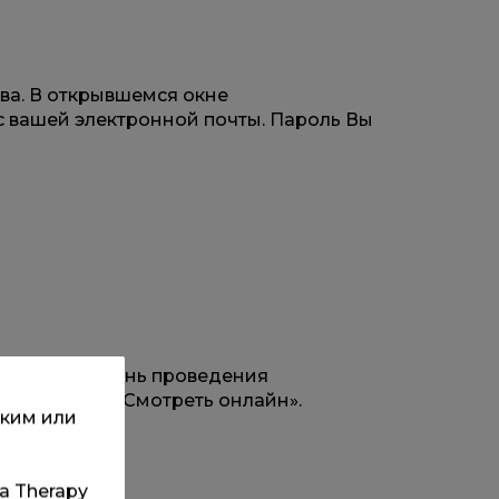
ава. В открывшемся окне
с вашей электронной почты. Пароль Вы
ройдена. В день проведения
дите кнопку «Смотреть онлайн».
ским или
та Therapy