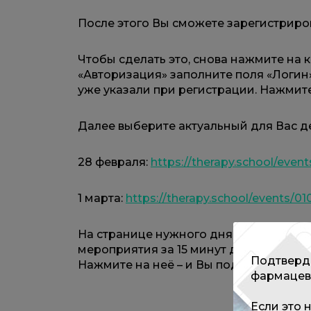
После этого Вы сможете зарегистриро
Чтобы сделать это, снова нажмите на 
«Авторизация» заполните поля «Логин
уже указали при регистрации. Нажмите
Далее выберите актуальный для Вас д
28 февраля:
https://therapy.school/even
1 марта:
https://therapy.school/events/0
На странице нужного дня нажмите на 
мероприятия за 15 минут до его начал
Подтверди
Нажмите на неё – и Вы подключитесь к
фармацев
Если это 