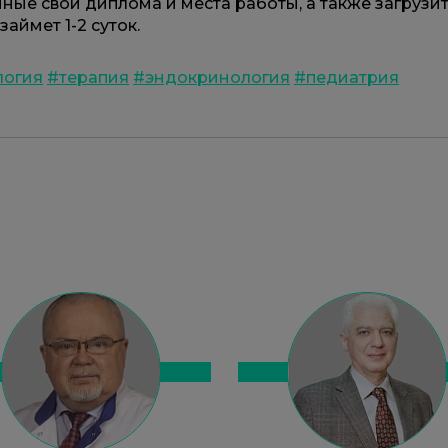
анные свои диплома и места работы, а также загруз
аймет 1-2 суток.
логия
#терапия
#эндокринология
#педиатрия