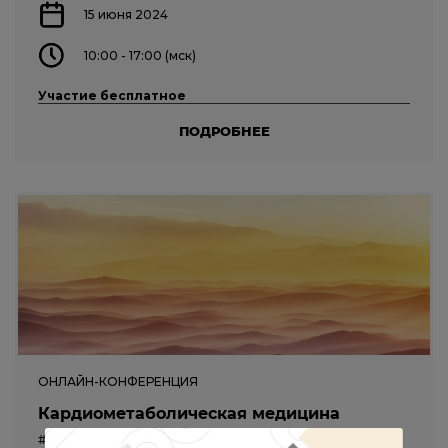
15 июня 2024
10:00 - 17:00 (мск)
Участие бесплатное
ПОДРОБНЕЕ
ОНЛАЙН-КОНФЕРЕНЦИЯ
Кардиометаболическая медицина
#эндокринология
#терапия
#воп
#диабетология