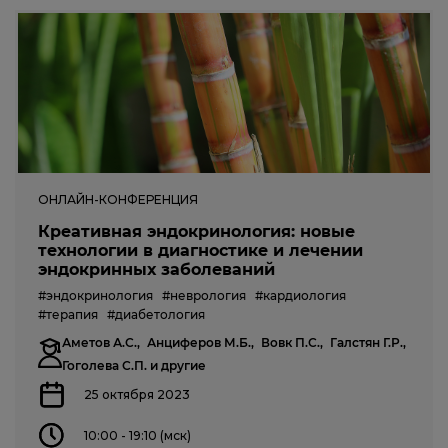
ОНЛАЙН-КОНФЕРЕНЦИЯ
Креативная эндокринология: новые
технологии в диагностике и лечении
эндокринных заболеваний
#эндокринология
#неврология
#кардиология
#терапия
#диабетология
Аметов А.С.,
Анциферов М.Б.,
Вовк П.С.,
Галстян Г.Р.,
Гоголева С.П.
и другие
25 октября 2023
10:00 - 19:10 (мск)