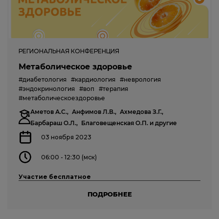
РЕГИОНАЛЬНАЯ КОНФЕРЕНЦИЯ
Метаболическое здоровье
#диабетология
#кардиология
#неврология
#эндокринология
#воп
#терапия
#метаболическоездоровье
Аметов А.С.,
Анфимов Л.В.,
Ахмедова З.Г.,
Барбараш О.Л.,
Благовещенская О.П.
и другие
03 ноября 2023
06:00 - 12:30 (мск)
Участие бесплатное
ПОДРОБНЕЕ