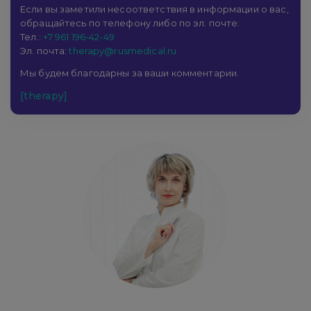
Если вы заметили несоответствия в информации о вас,
обращайтесь по телефону либо по эл. почте:
Тел.:
+7 961 196-42-49
Эл. почта:
therapy@rusmedical.ru
Мы будем благодарны за ваши комментарии.
[therapy]