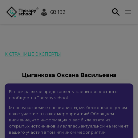
68 192
К СТРАНИЦЕ ЭКСПЕРТЫ
Цыганкова Оксана Васильевна
В этом разделе представлены члены экспертного
сообщества Therapy school.
Многоуважаемые специалисты, мы бесконечно ценим
ваше участие в наших мероприятиях! Обращаем
внимание, что информация о вас была взята из
открытых источников и являлась актуальной на момент
вашего участия в том или ином мероприятии.