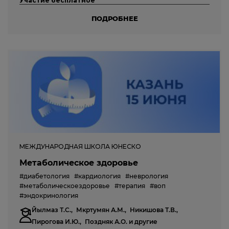
Участие бесплатное
ПОДРОБНЕЕ
МЕЖДУНАРОДНАЯ ШКОЛА ЮНЕСКО
Метаболическое здоровье
#диабетология
#кардиология
#неврология
#метаболическоездоровье
#терапия
#воп
#эндокринология
Йылмаз Т.С.,
Мкртумян А.М.,
Никишова Т.В.,
Пирогова И.Ю.,
Поздняк А.О.
и другие