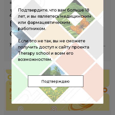
#диетология
#кардиология
#неврология
Подтвердите, что вам больше 18
Абрамян М.В.,
Аметов А.С.,
Булаева Н.И.,
лет, и вы являетесь медицинским
Голухова Е.З.,
Григорьева М.А.
и другие
или фармацевтическим
13 марта 2024
работником.
10:00 - 18:00 (мск)
Если это не так, вы не сможете
Участие бесплатное
получить доступ к сайту проекта
Therapy school и всем его
ПОДРОБНЕЕ
возможностям.
Подтверждаю