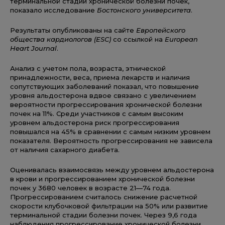
терминальной стадии хронической болезни почек,
показало исследование
Бостонского университета
.
Результаты опубликованы на сайте
Европейского
общества кардиологов (ESC)
со ссылкой на
European
Heart Journal
.
Анализ с учетом пола, возраста, этнической
принадлежности, веса, приема лекарств и наличия
сопутствующих заболеваний показал, что повышение
уровня альдостерона вдвое связано с увеличением
вероятности прогрессирования хронической болезни
почек на 11%. Среди участников с самым высоким
уровнем альдостерона риск прогрессирования
повышался на 45% в сравнении с самым низким уровнем
показателя. Вероятность прогрессирования не зависела
от наличия сахарного диабета.
Оценивалась взаимосвязь между уровнем альдостерона
в крови и прогрессированием хронической болезни
почек у 3680 человек в возрасте 21—74 года.
Прогрессированием считалось снижение расчетной
скорости клубочковой фильтрации на 50% или развитие
терминальной стадии болезни почек. Через 9,6 года
наблюдения прогрессирование хронической болезни