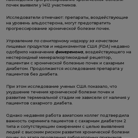
почек выявили у 1412 участников.
Исследователи отмечают: препараты, воздействующие
на уровень альдостерона, могут предотвратить
прогрессирование хронической болезни почек.
Управление по санитарному надзору за качеством
пищевых продуктов и медикаментов США (FDA)
недавно
одобрило назначение
финеренона
, воздействующего на
нестероидный минералкортикоидный рецептор,
пациентам с хронической болезнью почек и сахарным
диабетом. Продолжаются исследования препарата у
пациентов без диабета.
При этом исследование ученых США показало, что
ухудшение течения хронической болезни почек и
развитие терминальной стадии не зависели от наличия у
пациентов сахарного диабета.
Однако недавняя работа азиатских коллег подтвердила
важность скрининга пациентов с сахарным диабетом 2
типа и сопутствующим ожирением с целью выявления
людей с высоким риском развития хронической болезни
почек до этапа проявления лабораторных признаков.