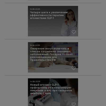
15.08.2025
Четыре шага к увеличению
эффективности терапии
агонистами GLP-1
15.08.2025
Ожирение могут включить в
список социально значимых
заболеваний: Госдума готовит
рекомендации для
Правительства РФ
14.08.2025
Новый агонист GLP-1
орфорглипрон контролирует
гликемию и вес при сахарном
диабете 2 типа