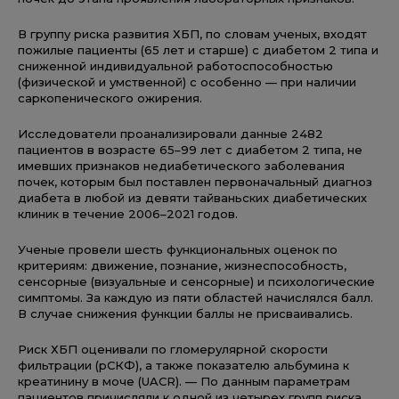
В группу риска развития ХБП, по словам ученых, входят
пожилые пациенты (65 лет и старше) с диабетом 2 типа и
сниженной индивидуальной работоспособностью
(физической и умственной) с особенно — при наличии
саркопенического ожирения.
Исследователи проанализировали данные 2482
пациентов в возрасте 65–99 лет с диабетом 2 типа, не
имевших признаков недиабетического заболевания
почек, которым был поставлен первоначальный диагноз
диабета в любой из девяти тайваньских диабетических
клиник в течение 2006–2021 годов.
Ученые провели шесть функциональных оценок по
критериям: движение, познание, жизнеспособность,
сенсорные (визуальные и сенсорные) и психологические
симптомы. За каждую из пяти областей начислялся балл.
В случае снижения функции баллы не присваивались.
Риск ХБП оценивали по гломерулярной скорости
фильтрации (рСКФ), а также показателю альбумина к
креатинину в моче (UACR). — По данным параметрам
пациентов причисляли к одной из четырех групп риска