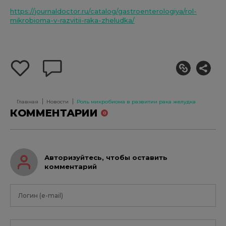
https://journaldoctor.ru/catalog/gastroenterologiya/rol-
mikrobioma-v-razvitii-raka-zheludka/
добавить
оставить
себе
комментарий
в
избранное
Главная
Новости
Роль микробиома в развитии рака желудка
КОММЕНТАРИИ
0
Авторизуйтесь, чтобы оставить
комментарий