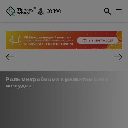
68 190
Роль микробиома в развитии рака
желудка