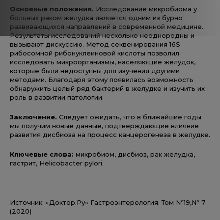
Основные положения.
Исследование микробиома у
больных раком желудка является одним из бурно
развивающихся направлений в современной медицине.
Результаты исследований несколько неоднородны и
вызывают дискуссию. Метод секвенирования 16S
рибосомной рибонуклеиновой кислоты позволил
исследовать микроорганизмы, населяющие желудок,
которые были недоступны для изучения другими
методами. Благодаря этому появилась возможность
обнаружить целый ряд бактерий в желудке и изучить их
роль в развитии патологии.
Заключение.
Следует ожидать, что в ближайшие годы
мы получим новые данные, подтверждающие влияние
развития дисбиоза на процесс канцерогенеза в желудке.
Ключевые слова:
микробиом, дисбиоз, рак желудка,
гастрит, Helicobacter pylori.
Источник: «Доктор.Ру» Гастроэнтерология. Том №19,№ 7
(2020)